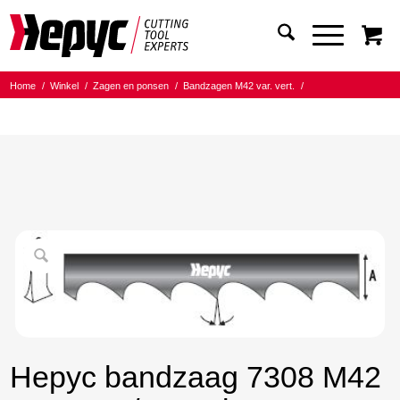
Home
/
Winkel
/
Zagen en ponsen
/
Bandzagen M42 var. vert.
/
Bandmaat 27.00x0.90
/
6/10 Tanden per inch
/
Hepyc bandzaag 7308 M42 27X0.9 6/10 t.p.i. 2585mm
Hepyc bandzaag 7308 M42