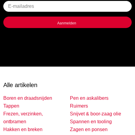
Geen
titel
Alle artikelen
Boren en draadsnijden
Pen en askalibers
Tappen
Ruimers
Frezen, verzinken,
Snijvet & boor-zaag olie
ontbramen
Spannen en tooling
Hakken en breken
Zagen en ponsen