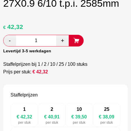
27X0.9 6/10 t.p.i. 2585mm
42,32
Oorspronkelijke
Huidige
€
prijs
prijs
was:
is:
€ 70,53.
€ 40,91.
Levertijd 3-5 werkdagen
Staffelprijzen bij 1 / 2 / 10 / 25 / 100 stuks
Prijs per stuk:
€
42,32
Staffelprijzen
1
2
10
25
€ 42,32
€ 40,91
€ 39,50
€ 38,09
per stuk
per stuk
per stuk
per stuk