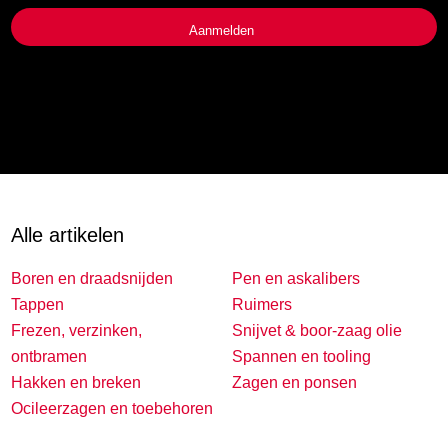
Alle artikelen
Boren en draadsnijden
Pen en askalibers
Tappen
Ruimers
Frezen, verzinken,
Snijvet & boor-zaag olie
ontbramen
Spannen en tooling
Hakken en breken
Zagen en ponsen
Ocileerzagen en toebehoren