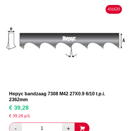
431620
Hepyc bandzaag 7308 M42 27X0.9 6/10 t.p.i.
2362mm
€
39,28
€
39,28
p/1