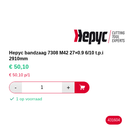
Hepyc bandzaag 7308 M42 27×0.9 6/10 t.p.i
2910mm
€
50,10
€
50,10
p/1
1 op voorraad
431604