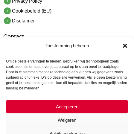
Privacy Policy
Cookiebeleid (EU)
Disclaimer
Contact
Toestemming beheren
hetindustriehuis B.V.
De Hoek 1 1601 MR Enkhuizen
Om de beste ervaringen te bieden, gebruiken wij technologieën zoals
t.
0228 53 00 40
cookies om informatie over je apparaat op te slaan en/of te raadplegen.
Door in te stemmen met deze technologieën kunnen wij gegevens zoals
e.
info@hetindustriehuis.com
surfgedrag of unieke ID’s op deze site verwerken. Als je geen toestemming
KVK 51483904
geeft of je toestemming intrekt, kan dit bepaalde functies en mogelijkheden
nadelig beïnvloeden.
BTW NL850044522B01
Accepteren
Weigeren
Bekijk voorkeuren