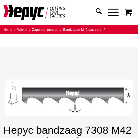
Home
/
Winkel
/
Zagen en ponsen
/
Bandzagen M42 var. vert.
/
Bandmaat 27.00x0.90
/
6/10 Tanden per inch
/
Hepyc bandzaag 7308 M42 27X0.9 6/10 t.p.i. 2115mm
Hepyc bandzaag 7308 M42