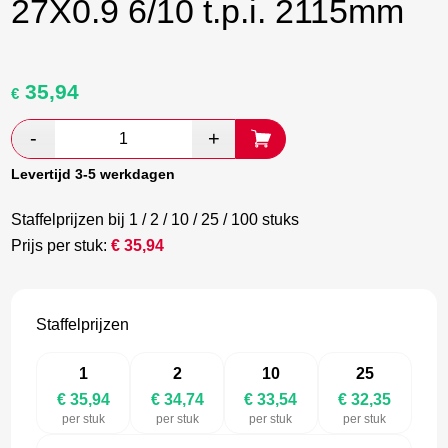
27X0.9 6/10 t.p.i. 2115mm
35,94
Oorspronkelijke
Huidige
€
prijs
prijs
was:
is:
€ 59,90.
€ 34,74.
Levertijd 3-5 werkdagen
Staffelprijzen bij 1 / 2 / 10 / 25 / 100 stuks
Prijs per stuk:
€
35,94
Staffelprijzen
1
2
10
25
€ 35,94
€ 34,74
€ 33,54
€ 32,35
per stuk
per stuk
per stuk
per stuk