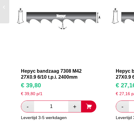
Hepyc bandzaag 7308
M42 27X0.9 6/10 t.p.i.
1750mm
Hepyc bandzaag 7308 M42
Hepyc 
27X0.9 6/10 t.p.i. 2400mm
27X0.9 6
€
39,80
€
27,1
€
39,80
p/1
€
27,16
p
Levertijd 3-5 werkdagen
Levertijd