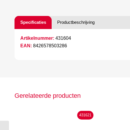
Specificaties
Productbeschrijving
Artikelnummer:
431604
EAN:
8426578503286
Gerelateerde producten
431621