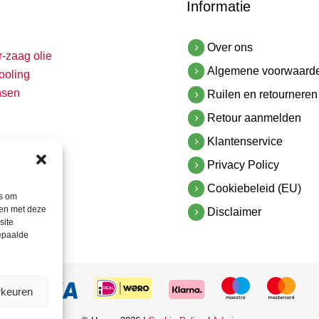
Informatie
Over ons
r-zaag olie
Algemene voorwaard
ooling
nsen
Ruilen en retourneren
Retour aanmelden
Klantenservice
Privacy Policy
Cookiebeleid (EU)
es om
men met deze
Disclaimer
site
bepaalde
rkeuren