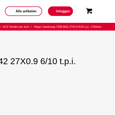
Alle artikelen
Inloggen
/
6/10 Tanden per inch
/
Hepyc bandzaag 7308 M42 27X0.9 6/10 t.p.i. 1760mm
 27X0.9 6/10 t.p.i.