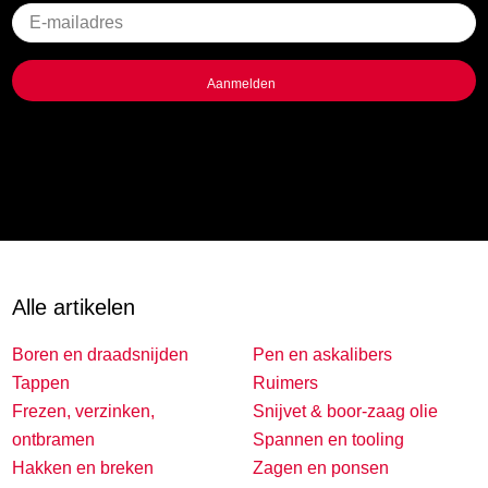
Geen
titel
Alle artikelen
Boren en draadsnijden
Pen en askalibers
Tappen
Ruimers
Frezen, verzinken,
Snijvet & boor-zaag olie
ontbramen
Spannen en tooling
Hakken en breken
Zagen en ponsen