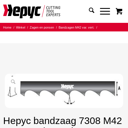
Home
/
Winkel
/
Zagen en ponsen
/
Bandzagen M42 var. vert.
/
Bandmaat 27.00x0.90
/
6/10 Tanden per inch
/
Hepyc bandzaag 7308 M42 27X0.9 6/10 t.p.i. 1750mm
Hepyc bandzaag 7308 M42