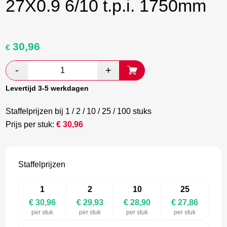
27X0.9 6/10 t.p.i. 1750mm
30,96
Oorspronkelijke
Huidige
€
prijs
prijs
was:
is:
€ 51,60.
€ 29,93.
Levertijd 3-5 werkdagen
Staffelprijzen bij 1 / 2 / 10 / 25 / 100 stuks
Prijs per stuk:
€
30,96
Staffelprijzen
1
2
10
25
€ 30,96
€ 29,93
€ 28,90
€ 27,86
per stuk
per stuk
per stuk
per stuk