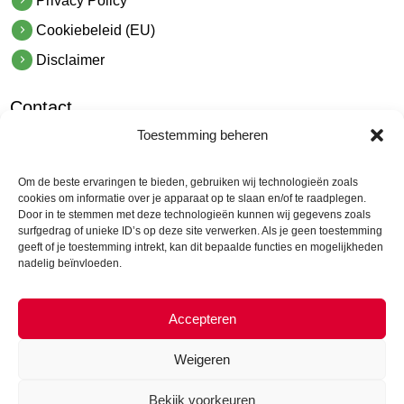
Privacy Policy
Cookiebeleid (EU)
Disclaimer
Contact
Toestemming beheren
hetindustriehuis B.V.
De Hoek 1 1601 MR Enkhuizen
Om de beste ervaringen te bieden, gebruiken wij technologieën zoals
t.
0228 53 00 40
cookies om informatie over je apparaat op te slaan en/of te raadplegen.
Door in te stemmen met deze technologieën kunnen wij gegevens zoals
e.
info@hetindustriehuis.com
surfgedrag of unieke ID’s op deze site verwerken. Als je geen toestemming
KVK 51483904
geeft of je toestemming intrekt, kan dit bepaalde functies en mogelijkheden
nadelig beïnvloeden.
BTW NL850044522B01
Accepteren
Weigeren
Bekijk voorkeuren