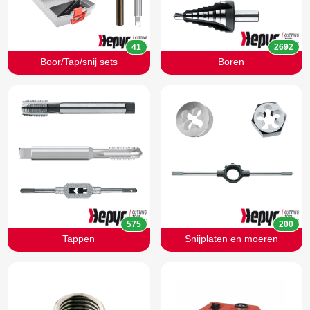
41
2692
Boor/Tap/snij sets
Boren
575
200
Tappen
Snijplaten en moeren