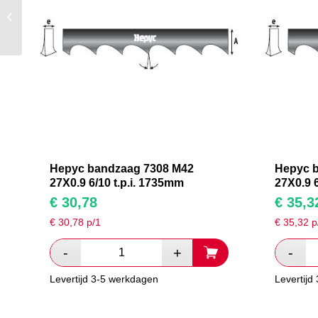
Hepyc bandzaag 7308
M42 27X0.9 6/10 t.p.i.
2150mm
Hepyc bandzaag 7308 M42
Hepyc 
27X0.9 6/10 t.p.i. 1735mm
27X0.9 6
€
30,78
€
35,3
€
30,78
p/1
€
35,32
p
Levertijd 3-5 werkdagen
Levertijd