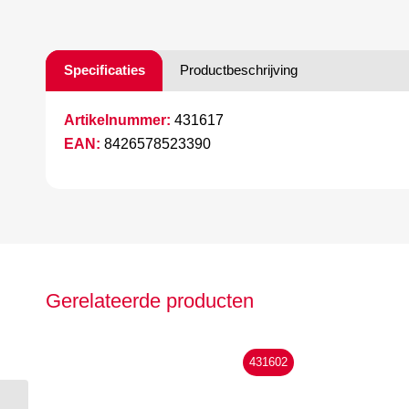
Specificaties
Productbeschrijving
Artikelnummer:
431617
EAN:
8426578523390
Gerelateerde producten
431602