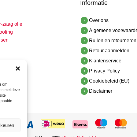
Informatie
Over ons
r-zaag olie
Algemene voorwaard
ooling
nsen
Ruilen en retourneren
Retour aanmelden
Klantenservice
Privacy Policy
Cookiebeleid (EU)
es om
men met deze
Disclaimer
site
bepaalde
rkeuren