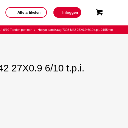
Alle artikelen
Inloggen
/
6/10 Tanden per inch
/
Hepyc bandzaag 7308 M42 27X0.9 6/10 t.p.i. 2155mm
 27X0.9 6/10 t.p.i.