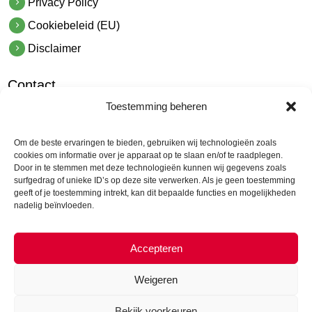
Privacy Policy
Cookiebeleid (EU)
Disclaimer
Contact
Toestemming beheren
hetindustriehuis B.V.
De Hoek 1 1601 MR Enkhuizen
Om de beste ervaringen te bieden, gebruiken wij technologieën zoals
t.
0228 53 00 40
cookies om informatie over je apparaat op te slaan en/of te raadplegen.
Door in te stemmen met deze technologieën kunnen wij gegevens zoals
e.
info@hetindustriehuis.com
surfgedrag of unieke ID’s op deze site verwerken. Als je geen toestemming
KVK 51483904
geeft of je toestemming intrekt, kan dit bepaalde functies en mogelijkheden
nadelig beïnvloeden.
BTW NL850044522B01
Accepteren
Weigeren
Bekijk voorkeuren