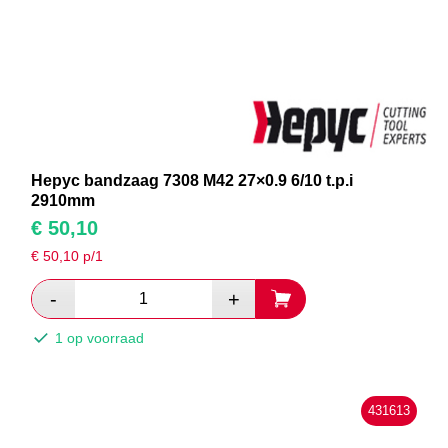
Hepyc bandzaag 7308 M42 27×0.9 6/10 t.p.i
2910mm
€
50,10
€
50,10
p/1
1 op voorraad
431613