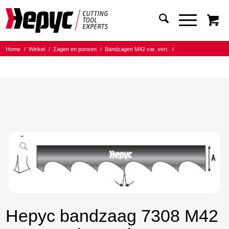
Home
/
Winkel
/
Zagen en ponsen
/
Bandzagen M42 var. vert.
/
Bandmaat 27.00x0.90
/
6/10 Tanden per inch
/
Hepyc bandzaag 7308 M42 27X0.9 6/10 t.p.i. 1735mm
Hepyc bandzaag 7308 M42