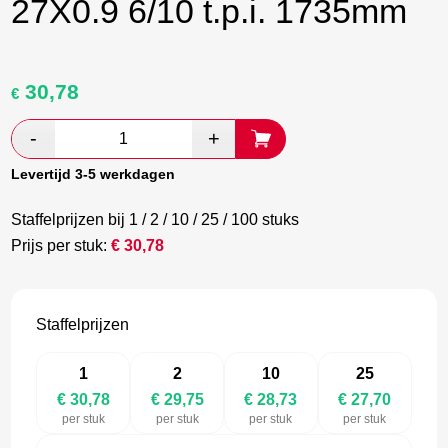
27X0.9 6/10 t.p.i. 1735mm
30,78
Oorspronkelijke
Huidige
€
prijs
prijs
was:
is:
€ 51,30.
€ 29,75.
Levertijd 3-5 werkdagen
Staffelprijzen bij 1 / 2 / 10 / 25 / 100 stuks
Prijs per stuk:
€
30,78
Staffelprijzen
1
2
10
25
€ 30,78
€ 29,75
€ 28,73
€ 27,70
per stuk
per stuk
per stuk
per stuk