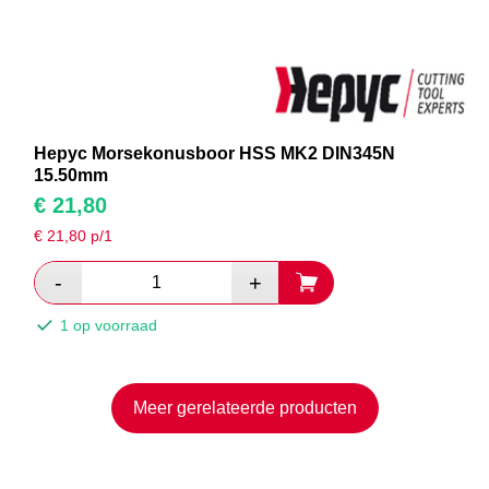
Hepyc Morsekonusboor HSS MK2 DIN345N
15.50mm
€
21,80
€
21,80
p/1
1 op voorraad
Meer gerelateerde producten