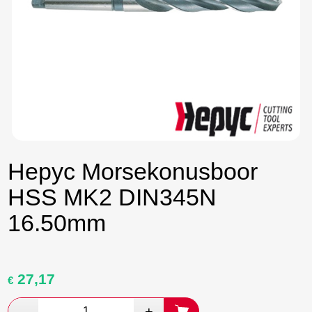
Hepyc Morsekonusboor
HSS MK2 DIN345N
16.50mm
27,17
Oorspronkelijke
Huidige
€
prijs
prijs
was:
is: