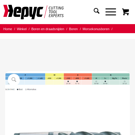
Home
/
Winkel
/
Boren en draadsnijden
/
Boren
/
Morsekonusboren
/
Hepyc HSS MK boor
/
Hepyc Morsekonusboor HSS MK2 DIN345N 16.50mm