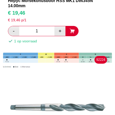
Hepyc Morsekonusboor HSS MK1 DIN345N
14.00mm
€
19,46
€
19,46
p/1
1 op voorraad
92224