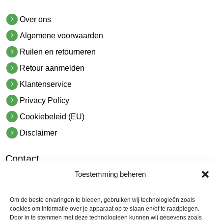
Over ons
Algemene voorwaarden
Ruilen en retourneren
Retour aanmelden
Klantenservice
Privacy Policy
Cookiebeleid (EU)
Disclaimer
Contact
Toestemming beheren
hetindustriehuis B.V.
De Hoek 1 1601 MR Enkhuizen
Om de beste ervaringen te bieden, gebruiken wij technologieën zoals
t.
0228 53 00 40
cookies om informatie over je apparaat op te slaan en/of te raadplegen.
Door in te stemmen met deze technologieën kunnen wij gegevens zoals