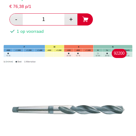
€
76,38
p/1
1 op voorraad
92200