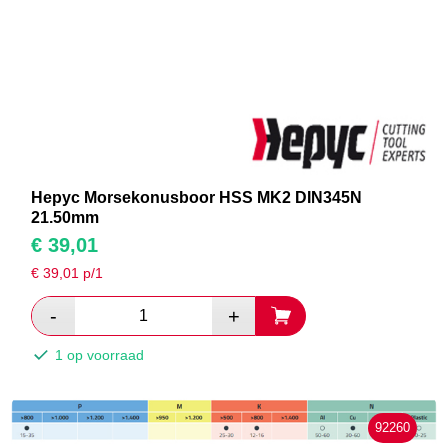
Hepyc Morsekonusboor HSS MK2 DIN345N
21.50mm
€
39,01
€
39,01
p/1
1 op voorraad
92260