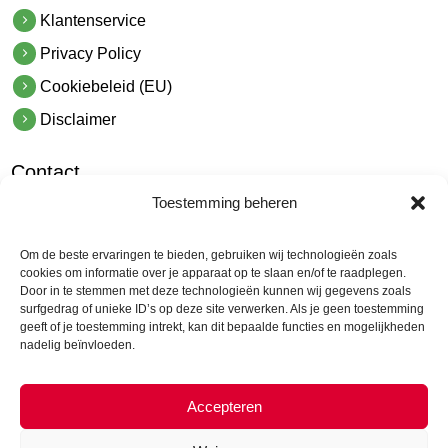
Klantenservice
Privacy Policy
Cookiebeleid (EU)
Disclaimer
Contact
Toestemming beheren
hetindustriehuis B.V.
De Hoek 1 1601 MR Enkhuizen
Om de beste ervaringen te bieden, gebruiken wij technologieën zoals
t.
0228 53 00 40
cookies om informatie over je apparaat op te slaan en/of te raadplegen.
Door in te stemmen met deze technologieën kunnen wij gegevens zoals
e.
info@hetindustriehuis.com
surfgedrag of unieke ID’s op deze site verwerken. Als je geen toestemming
KVK 51483904
geeft of je toestemming intrekt, kan dit bepaalde functies en mogelijkheden
nadelig beïnvloeden.
BTW NL850044522B01
Accepteren