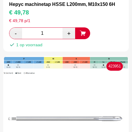
Hepyc machinetap HSSE L200mm, M10x150 6H
€
49,78
€
49,78
p/1
1 op voorraad
423951