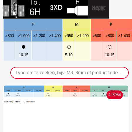
P
M
K
>800
>1.000
>1.200
>1.400
>950
>1.200
>500
>800
>1.400
10-15
5-10
10-15
423954