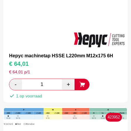
Hepyc machinetap HSSE L220mm M12x175 6H
€
64,01
€
64,01
p/1
1 op voorraad
423952