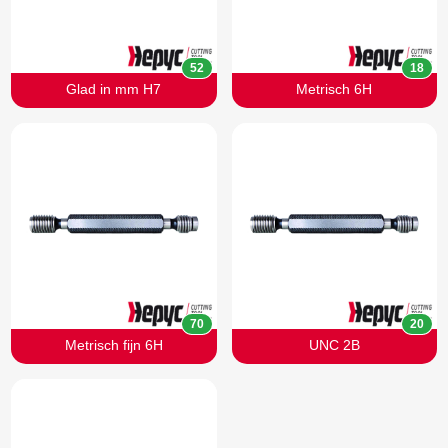
52
18
Glad in mm H7
Metrisch 6H
70
20
Metrisch fijn 6H
UNC 2B