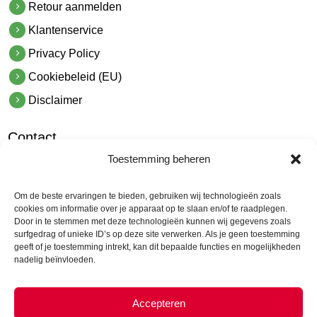
Retour aanmelden
Klantenservice
Privacy Policy
Cookiebeleid (EU)
Disclaimer
Contact
Toestemming beheren
hetindustriehuis B.V.
De Hoek 1 1601 MR Enkhuizen
Om de beste ervaringen te bieden, gebruiken wij technologieën zoals
t.
0228 53 00 40
cookies om informatie over je apparaat op te slaan en/of te raadplegen.
Door in te stemmen met deze technologieën kunnen wij gegevens zoals
e.
info@hetindustriehuis.com
surfgedrag of unieke ID’s op deze site verwerken. Als je geen toestemming
KVK 51483904
geeft of je toestemming intrekt, kan dit bepaalde functies en mogelijkheden
nadelig beïnvloeden.
BTW NL850044522B01
Accepteren