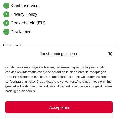
Klantenservice
Privacy Policy
Cookiebeleid (EU)
Disclaimer
Contact
Toestemming beheren
hetindustriehuis B.V.
De Hoek 1 1601 MR Enkhuizen
Om de beste ervaringen te bieden, gebruiken wij technologieën zoals
t.
0228 53 00 40
cookies om informatie over je apparaat op te slaan en/of te raadplegen.
Door in te stemmen met deze technologieën kunnen wij gegevens zoals
e.
info@hetindustriehuis.com
surfgedrag of unieke ID’s op deze site verwerken. Als je geen toestemming
KVK 51483904
geeft of je toestemming intrekt, kan dit bepaalde functies en mogelijkheden
nadelig beïnvloeden.
BTW NL850044522B01
Accepteren