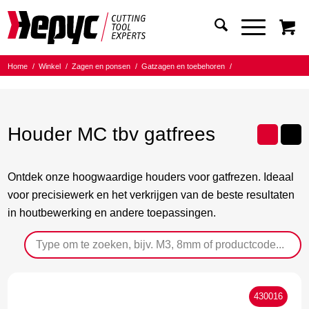
Home
/
Winkel
/
Zagen en ponsen
/
Gatzagen en toebehoren
/
Houders en toebehoren
/
Houder MC tbv gatfrees
Houder MC tbv gatfrees
Ontdek onze hoogwaardige houders voor gatfrezen. Ideaal
voor precisiewerk en het verkrijgen van de beste resultaten
in houtbewerking en andere toepassingen.
430016