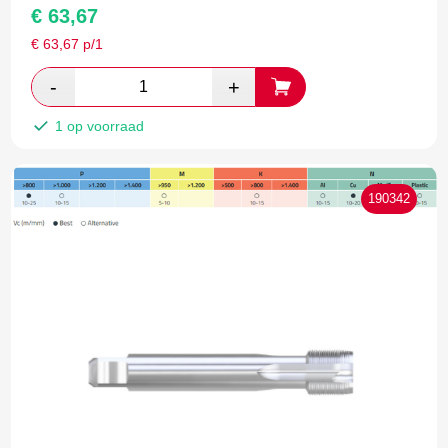
€
63,67
€
63,67
p/1
1 op voorraad
190342