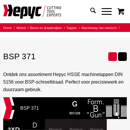
Home
/
Winkel
/
Boren en draadsnijden
/
Tappen
/
Machinetap niet metrisch
/
BSP 371
BSP 371
Ontdek ons assortiment Hepyc HSSE machinetappen DIN
5156 voor BSP-schroefdraad. Perfect voor precisiewerk en
duurzaam gebruik.
BSP 371