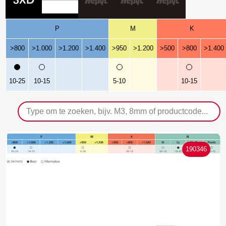
P
M
K
>800
>1.000
>1.200
>1.400
>950
>1.200
>500
>800
>1.400
10-25
10-15
5-10
10-15
190346