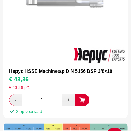
Hepyc HSSE Machinetap DIN 5156 BSP 3/8×19
€
43,36
€
43,36
p/1
2 op voorraad