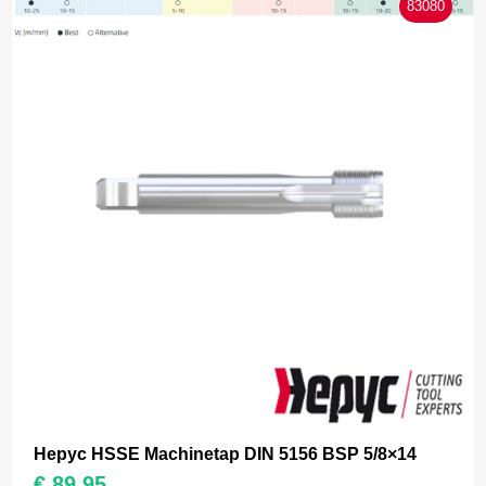
83080
Hepyc HSSE Machinetap DIN 5156 BSP 5/8×14
€
89,95