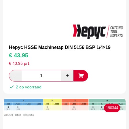
Hepyc HSSE Machinetap DIN 5156 BSP 1/4×19
€
43,95
€
43,95
p/1
2 op voorraad
190344