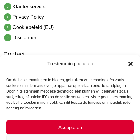
Klantenservice
Privacy Policy
Cookiebeleid (EU)
Disclaimer
Contact
Toestemming beheren
hetindustriehuis B.V.
De Hoek 1 1601 MR Enkhuizen
Om de beste ervaringen te bieden, gebruiken wij technologieën zoals
t.
0228 53 00 40
cookies om informatie over je apparaat op te slaan en/of te raadplegen.
Door in te stemmen met deze technologieën kunnen wij gegevens zoals
e.
info@hetindustriehuis.com
surfgedrag of unieke ID’s op deze site verwerken. Als je geen toestemming
KVK 51483904
geeft of je toestemming intrekt, kan dit bepaalde functies en mogelijkheden
nadelig beïnvloeden.
BTW NL850044522B01
Accepteren