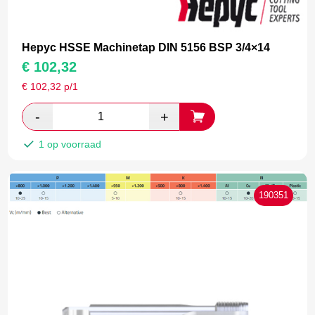
Hepyc HSSE Machinetap DIN 5156 BSP 3/4×14
€
102,32
€
102,32
p/1
1 op voorraad
190351