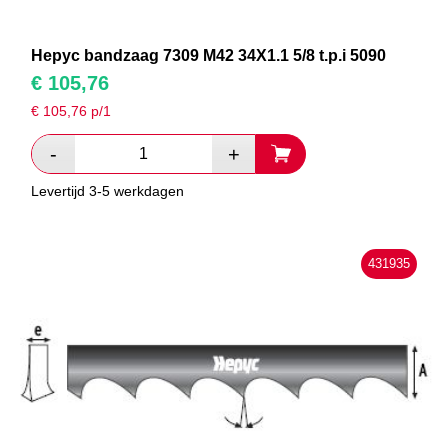
Hepyc bandzaag 7309 M42 34X1.1 5/8 t.p.i 5090
€
105,76
€
105,76
p/1
Levertijd 3-5 werkdagen
431935