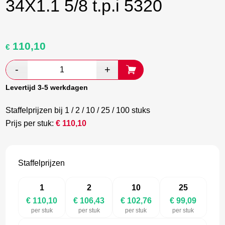
34X1.1 5/8 t.p.i 5320
110,10
Oorspronkelijke
Huidige
€
prijs
prijs
was:
is:
€ 183,50.
€ 106,43.
Levertijd 3-5 werkdagen
Staffelprijzen bij 1 / 2 / 10 / 25 / 100 stuks
Prijs per stuk:
€
110,10
Staffelprijzen
1
2
10
25
€ 110,10
€ 106,43
€ 102,76
€ 99,09
per stuk
per stuk
per stuk
per stuk