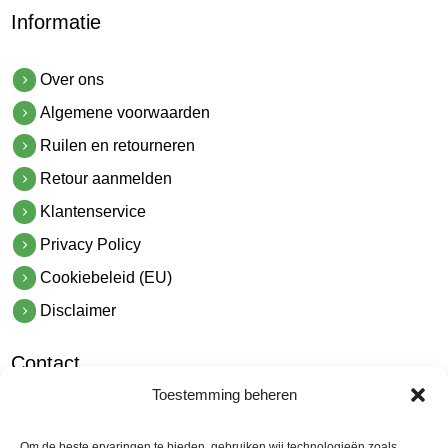
Informatie
Over ons
Algemene voorwaarden
Ruilen en retourneren
Retour aanmelden
Klantenservice
Privacy Policy
Cookiebeleid (EU)
Disclaimer
Contact
Toestemming beheren
hetindustriehuis B.V.
De Hoek 1 1601 MR Enkhuizen
Om de beste ervaringen te bieden, gebruiken wij technologieën zoals