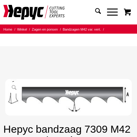
Home
/
Winkel
/
Zagen en ponsen
/
Bandzagen M42 var. vert.
/
Bandmaat 34.00x1.10
/
5/8 Tanden per inch
/
Hepyc bandzaag 7309 M42 34X1.1 5/8 t.p.i 5320
Hepyc bandzaag 7309 M42