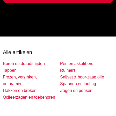
Alle artikelen
Boren en draadsnijden
Pen en askalibers
Tappen
Ruimers
Frezen, verzinken,
Snijvet & boor-zaag olie
ontbramen
Spannen en tooling
Hakken en breken
Zagen en ponsen
Ocileerzagen en toebehoren