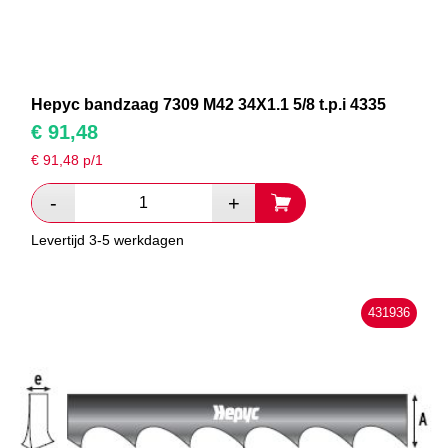
Hepyc bandzaag 7309 M42 34X1.1 5/8 t.p.i 4335
€
91,48
€
91,48
p/1
Levertijd 3-5 werkdagen
431936