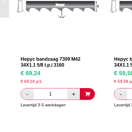
M42 34X1.1 5/8 t.p.i
4100
Hepyc bandzaag 7309 M42
Hepyc 
34X1.1 5/8 t.p.i 3160
34X1.1 5
€
69,24
€
59,5
€
69,24
p/1
€
59,58
p
Levertijd 3-5 werkdagen
Levertijd