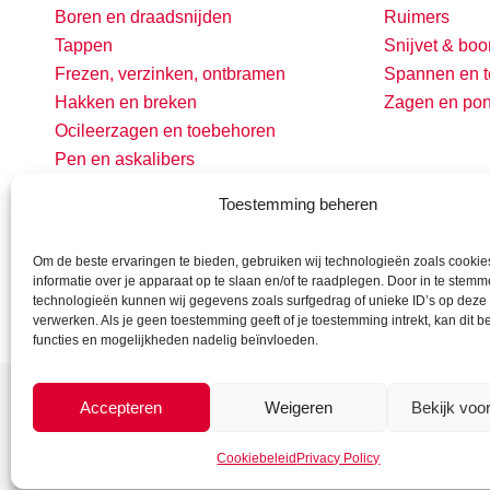
Boren en draadsnijden
Ruimers
Tappen
Snijvet & boo
Frezen, verzinken, ontbramen
Spannen en t
Hakken en breken
Zagen en po
Ocileerzagen en toebehoren
Pen en askalibers
Toestemming beheren
Om de beste ervaringen te bieden, gebruiken wij technologieën zoals cooki
informatie over je apparaat op te slaan en/of te raadplegen. Door in te stem
technologieën kunnen wij gegevens zoals surfgedrag of unieke ID’s op deze 
verwerken. Als je geen toestemming geeft of je toestemming intrekt, kan dit 
functies en mogelijkheden nadelig beïnvloeden.
Accepteren
Weigeren
Bekijk voo
Cookiebeleid
Privacy Policy