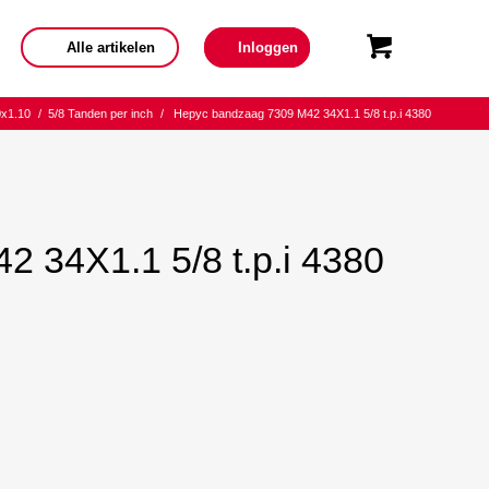
Alle artikelen
Inloggen
0x1.10
/
5/8 Tanden per inch
/
Hepyc bandzaag 7309 M42 34X1.1 5/8 t.p.i 4380
 34X1.1 5/8 t.p.i 4380