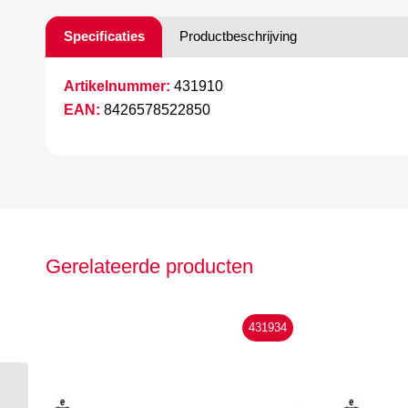
Specificaties
Productbeschrijving
Artikelnummer:
431910
EAN:
8426578522850
Gerelateerde producten
431934
Hepyc bandzaag 7309