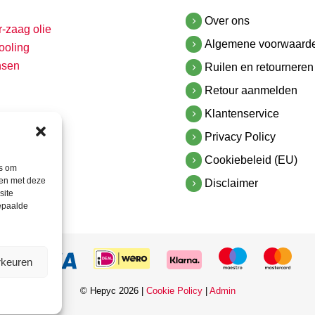
Over ons
r-zaag olie
Algemene voorwaard
ooling
nsen
Ruilen en retourneren
Retour aanmelden
Klantenservice
Privacy Policy
Cookiebeleid (EU)
es om
men met deze
Disclaimer
site
bepaalde
rkeuren
© Hepyc 2026 |
Cookie Policy
|
Admin