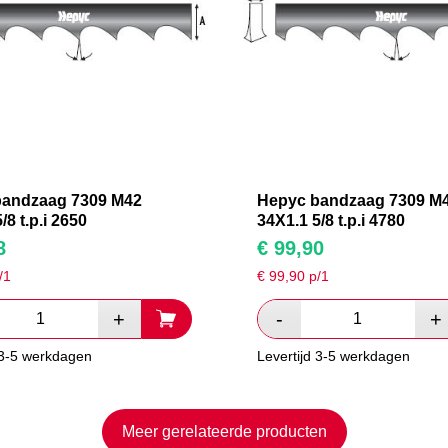
bandzaag 7309 M42
Hepyc bandzaag 7309 M
/8 t.p.i 2650
34X1.1 5/8 t.p.i 4780
8
€
99,90
/1
€
99,90
p/1
 3-5 werkdagen
Levertijd 3-5 werkdagen
Meer gerelateerde producten