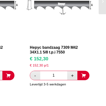
42
Hepyc bandzaag 7309 M42
34X1.1 5/8 t.p.i 7550
€
152,30
€
152,30
p/1
Levertijd 3-5 werkdagen