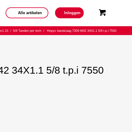
Alle artikelen
Inloggen
0x1.10
/
5/8 Tanden per inch
/
Hepyc bandzaag 7309 M42 34X1.1 5/8 t.p.i 7550
 34X1.1 5/8 t.p.i 7550