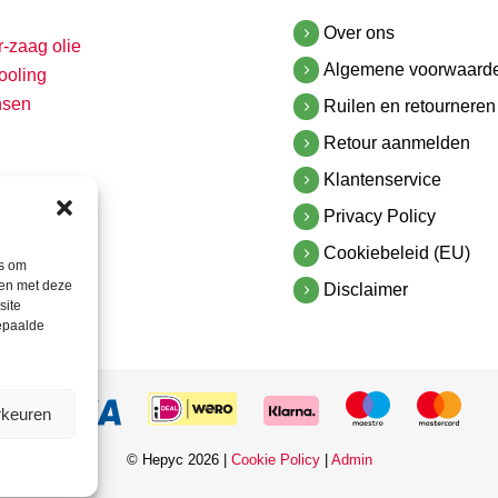
Over ons
r-zaag olie
Algemene voorwaard
ooling
nsen
Ruilen en retourneren
Retour aanmelden
Klantenservice
Privacy Policy
Cookiebeleid (EU)
es om
men met deze
Disclaimer
site
bepaalde
rkeuren
© Hepyc 2026 |
Cookie Policy
|
Admin