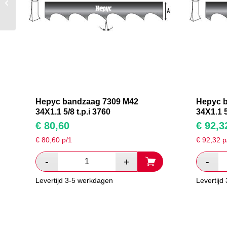
M42 34X1.1 5/8 t.p.i
5320
Hepyc bandzaag 7309 M42
Hepyc 
34X1.1 5/8 t.p.i 3760
34X1.1 5
€
80,60
€
92,3
€
80,60
p/1
€
92,32
p
Levertijd 3-5 werkdagen
Levertijd