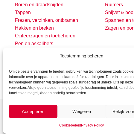
Boren en draadsnijden
Ruimers
Tappen
Snijvet & boo
Frezen, verzinken, ontbramen
Spannen en t
Hakken en breken
Zagen en po
Ocileerzagen en toebehoren
Pen en askalibers
Toestemming beheren
Om de beste ervaringen te bieden, gebruiken wij technologieën zoals cooki
informatie over je apparaat op te slaan en/of te raadplegen. Door in te stem
technologieën kunnen wij gegevens zoals surfgedrag of unieke ID’s op deze 
verwerken. Als je geen toestemming geeft of je toestemming intrekt, kan dit 
functies en mogelijkheden nadelig beïnvloeden.
Accepteren
Weigeren
Bekijk voo
Cookiebeleid
Privacy Policy