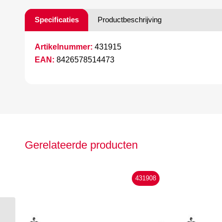
Specificaties
Productbeschrijving
Artikelnummer:
431915
EAN:
8426578514473
Gerelateerde producten
431908
Hepyc bandzaag 7309