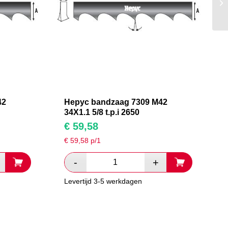
42
Hepyc bandzaag 7309 M42
34X1.1 5/8 t.p.i 2650
€
59,58
€
59,58
p/1
Levertijd 3-5 werkdagen