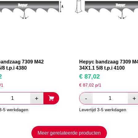
bandzaag 7309 M42
Hepyc bandzaag 7309 M
/8 t.p.i 4380
34X1.1 5/8 t.p.i 4100
2
€
87,02
/1
€
87,02
p/1
 3-5 werkdagen
Levertijd 3-5 werkdagen
Meer gerelateerde producten