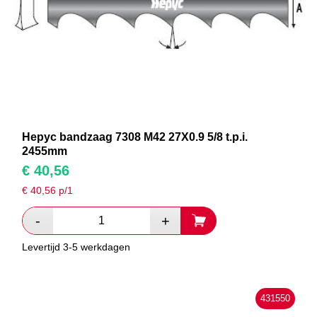
Hepyc bandzaag 7308 M42 27X0.9 5/8 t.p.i.
2455mm
€
40,56
€
40,56
p/1
Levertijd 3-5 werkdagen
431550