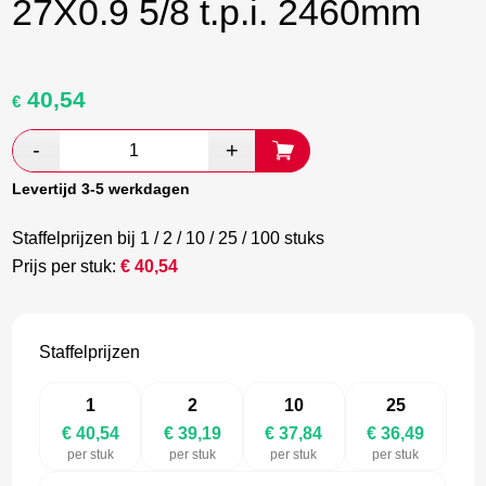
27X0.9 5/8 t.p.i. 2460mm
40,54
Oorspronkelijke
Huidige
€
prijs
prijs
was:
is:
€ 67,57.
€ 39,19.
Levertijd 3-5 werkdagen
Staffelprijzen bij 1 / 2 / 10 / 25 / 100 stuks
Prijs per stuk:
€
40,54
Staffelprijzen
1
2
10
25
€ 40,54
€ 39,19
€ 37,84
€ 36,49
per stuk
per stuk
per stuk
per stuk