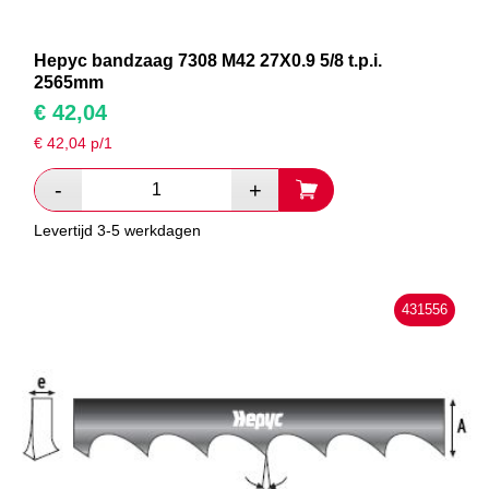
Hepyc bandzaag 7308 M42 27X0.9 5/8 t.p.i.
2565mm
€
42,04
€
42,04
p/1
Levertijd 3-5 werkdagen
431556