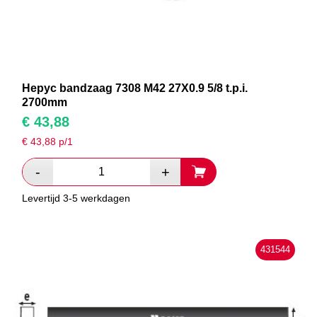
Hepyc bandzaag 7308 M42 27X0.9 5/8 t.p.i.
2700mm
€
43,88
€
43,88
p/1
Levertijd 3-5 werkdagen
431544