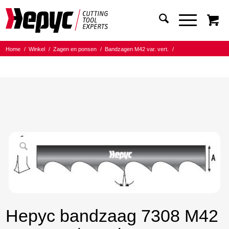
Home
/
Winkel
/
Zagen en ponsen
/
Bandzagen M42 var. vert.
/
Bandmaat 27.00x0.90
/
5/8 Tanden per inch
/
Hepyc bandzaag 7308 M42 27X0.9 5/8 t.p.i. 2460mm
Hepyc bandzaag 7308 M42