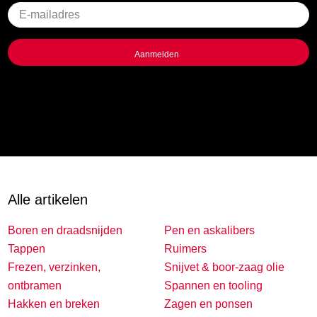
Geen
titel
Alle artikelen
Boren en draadsnijden
Pen en askalibers
Tappen
Ruimers
Frezen, verzinken,
Snijvet & boor-zaag olie
ontbramen
Spannen en tooling
Hakken en breken
Zagen en ponsen