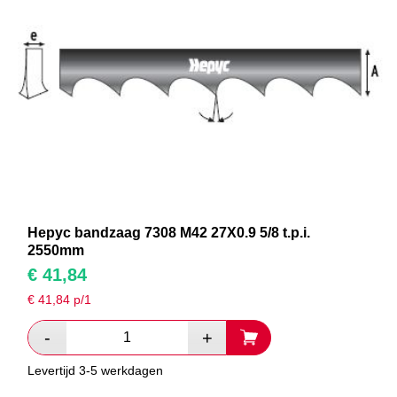
Hepyc bandzaag 7308 M42 27X0.9 5/8 t.p.i.
2550mm
€
41,84
€
41,84
p/1
Levertijd 3-5 werkdagen