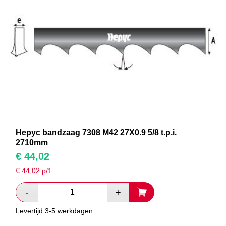
Hepyc bandzaag 7308 M42 27X0.9 5/8 t.p.i.
2710mm
€
44,02
€
44,02
p/1
Levertijd 3-5 werkdagen