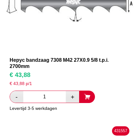
Hepyc bandzaag 7308 M42 27X0.9 5/8 t.p.i.
2700mm
€
43,88
€
43,88
p/1
Levertijd 3-5 werkdagen
431557