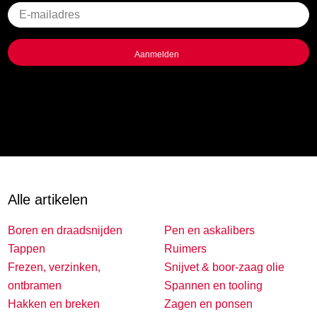
Geen
titel
Alle artikelen
Boren en draadsnijden
Pen en askalibers
Tappen
Ruimers
Frezen, verzinken,
Snijvet & boor-zaag olie
ontbramen
Spannen en tooling
Hakken en breken
Zagen en ponsen