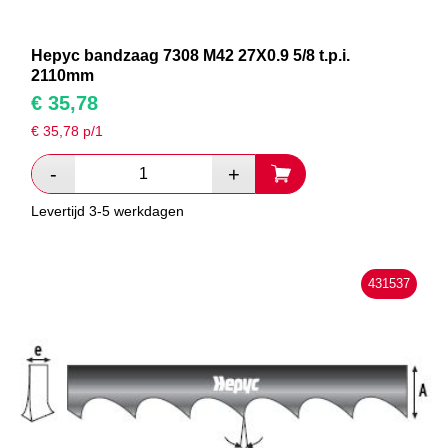
Hepyc bandzaag 7308 M42 27X0.9 5/8 t.p.i.
2110mm
€
35,78
€
35,78
p/1
Levertijd 3-5 werkdagen
431537