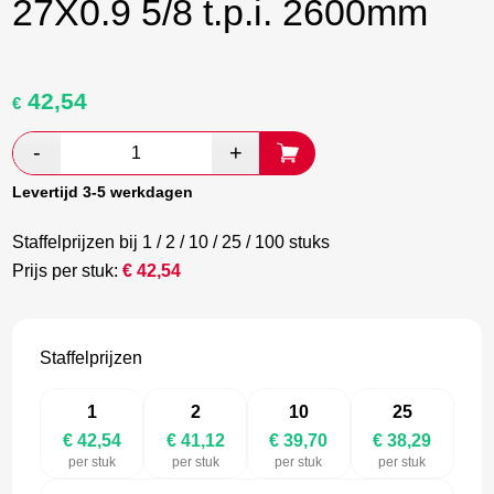
27X0.9 5/8 t.p.i. 2600mm
42,54
Oorspronkelijke
Huidige
€
prijs
prijs
was:
is:
€ 70,90.
€ 41,12.
Levertijd 3-5 werkdagen
Staffelprijzen bij 1 / 2 / 10 / 25 / 100 stuks
Prijs per stuk:
€
42,54
Staffelprijzen
1
2
10
25
€ 42,54
€ 41,12
€ 39,70
€ 38,29
per stuk
per stuk
per stuk
per stuk