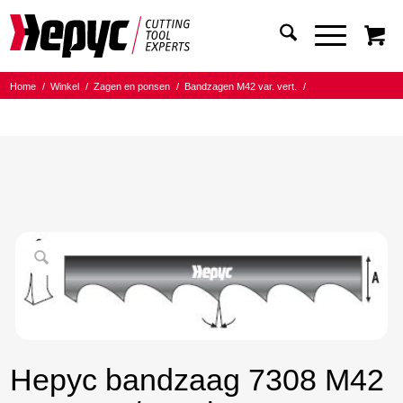
Home
/
Winkel
/
Zagen en ponsen
/
Bandzagen M42 var. vert.
/
Bandmaat 27.00x0.90
/
5/8 Tanden per inch
/
Hepyc bandzaag 7308 M42 27X0.9 5/8 t.p.i. 2600mm
Hepyc bandzaag 7308 M42