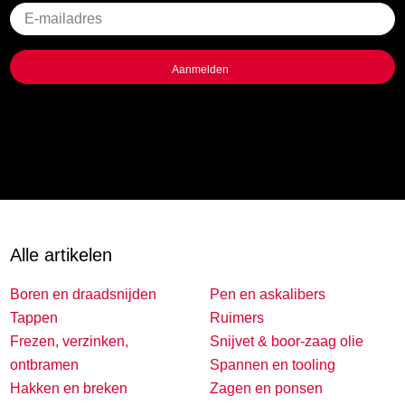
Geen
titel
Alle artikelen
Boren en draadsnijden
Pen en askalibers
Tappen
Ruimers
Frezen, verzinken,
Snijvet & boor-zaag olie
ontbramen
Spannen en tooling
Hakken en breken
Zagen en ponsen