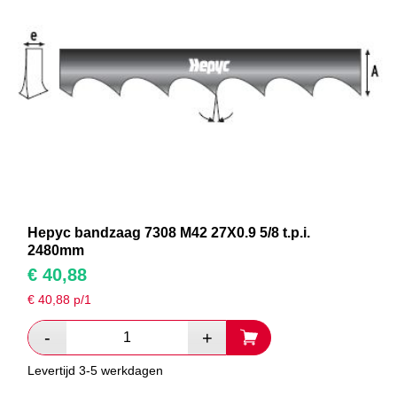
Hepyc bandzaag 7308 M42 27X0.9 5/8 t.p.i.
2480mm
€
40,88
€
40,88
p/1
Levertijd 3-5 werkdagen