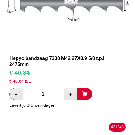
Hepyc bandzaag 7308 M42 27X0.9 5/8 t.p.i.
2475mm
€
40,84
€
40,84
p/1
Levertijd 3-5 werkdagen
431548