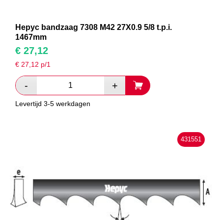
Hepyc bandzaag 7308 M42 27X0.9 5/8 t.p.i.
1467mm
€
27,12
€
27,12
p/1
Levertijd 3-5 werkdagen
431551