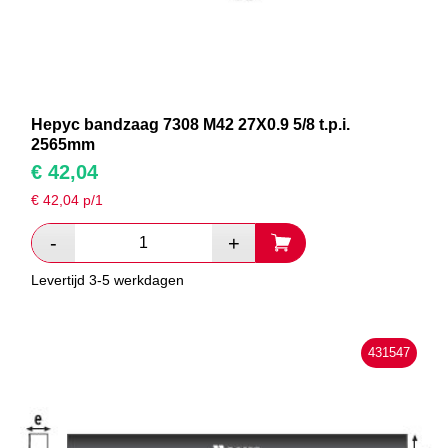
Hepyc bandzaag 7308 M42 27X0.9 5/8 t.p.i.
2565mm
€
42,04
€
42,04
p/1
Levertijd 3-5 werkdagen
431547