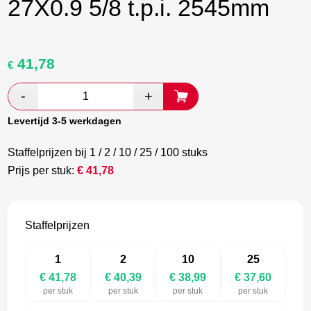
27X0.9 5/8 t.p.i. 2545mm
41,78
Oorspronkelijke
Huidige
€
prijs
prijs
was:
is:
€ 69,63.
€ 40,39.
Levertijd 3-5 werkdagen
Staffelprijzen bij 1 / 2 / 10 / 25 / 100 stuks
Prijs per stuk:
€
41,78
Staffelprijzen
1
2
10
25
€ 41,78
€ 40,39
€ 38,99
€ 37,60
per stuk
per stuk
per stuk
per stuk