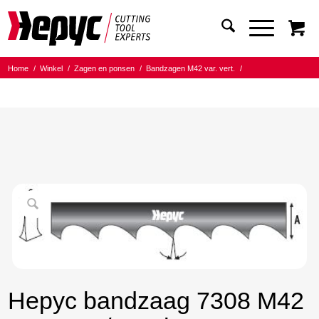
Home
/
Winkel
/
Zagen en ponsen
/
Bandzagen M42 var. vert.
/
Bandmaat 27.00x0.90
/
5/8 Tanden per inch
/
Hepyc bandzaag 7308 M42 27X0.9 5/8 t.p.i. 2545mm
Hepyc bandzaag 7308 M42