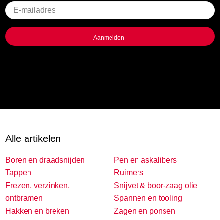
Geen
titel
Alle artikelen
Boren en draadsnijden
Pen en askalibers
Tappen
Ruimers
Frezen, verzinken,
Snijvet & boor-zaag olie
ontbramen
Spannen en tooling
Hakken en breken
Zagen en ponsen