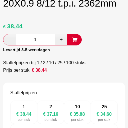
20X0.9 8/12 t.p.i. 2362mm
38,44
Oorspronkelijke
Huidige
€
prijs
prijs
was:
is:
€ 64,07.
€ 37,16.
Levertijd 3-5 werkdagen
Staffelprijzen bij 1 / 2 / 10 / 25 / 100 stuks
Prijs per stuk:
€
38,44
Staffelprijzen
1
2
10
25
€ 38,44
€ 37,16
€ 35,88
€ 34,60
per stuk
per stuk
per stuk
per stuk