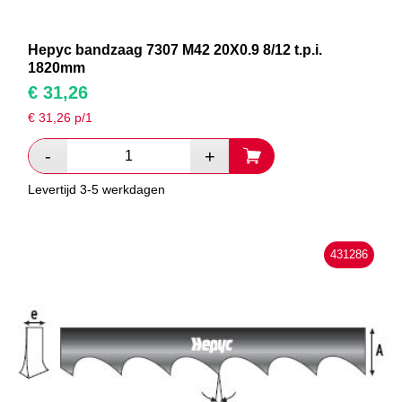
Hepyc bandzaag 7307 M42 20X0.9 8/12 t.p.i.
1820mm
€
31,26
€
31,26
p/1
Levertijd 3-5 werkdagen
431286