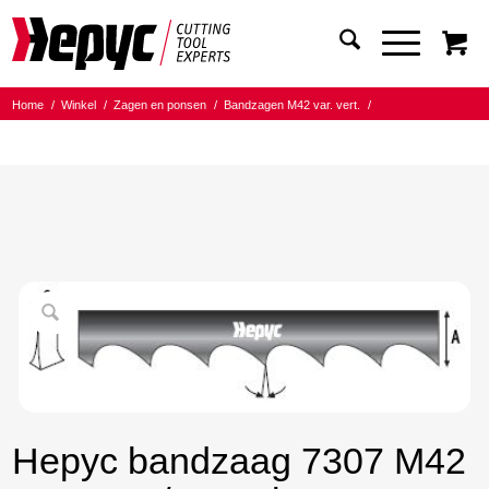
Home
/
Winkel
/
Zagen en ponsen
/
Bandzagen M42 var. vert.
/
Bandmaat 20.00x0.90
/
8/12 Tanden per inch
/
Hepyc bandzaag 7307 M42 20X0.9 8/12 t.p.i. 2362mm
Hepyc bandzaag 7307 M42