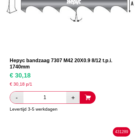
Hepyc bandzaag 7307 M42 20X0.9 8/12 t.p.i.
1740mm
€
30,18
€
30,18
p/1
Levertijd 3-5 werkdagen
431289