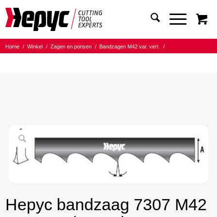
Home
/
Winkel
/
Zagen en ponsen
/
Bandzagen M42 var. vert.
/
Bandmaat 20.00x0.90
/
8/12 Tanden per inch
/
Hepyc bandzaag 7307 M42 20X0.9 8/12 t.p.i. 2520mm
Hepyc bandzaag 7307 M42