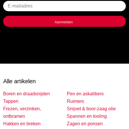
Geen
titel
Alle artikelen
Boren en draadsnijden
Pen en askalibers
Tappen
Ruimers
Frezen, verzinken,
Snijvet & boor-zaag olie
ontbramen
Spannen en tooling
Hakken en breken
Zagen en ponsen