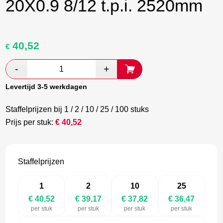
20X0.9 8/12 t.p.i. 2520mm
40,52
Oorspronkelijke
Huidige
€
prijs
prijs
was:
is:
€ 67,53.
€ 39,17.
Levertijd 3-5 werkdagen
Staffelprijzen bij 1 / 2 / 10 / 25 / 100 stuks
Prijs per stuk:
€
40,52
Staffelprijzen
1
2
10
25
€ 40,52
€ 39,17
€ 37,82
€ 36,47
per stuk
per stuk
per stuk
per stuk