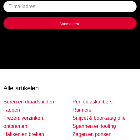
Geen
titel
Alle artikelen
Boren en draadsnijden
Pen en askalibers
Tappen
Ruimers
Frezen, verzinken,
Snijvet & boor-zaag olie
ontbramen
Spannen en tooling
Hakken en breken
Zagen en ponsen