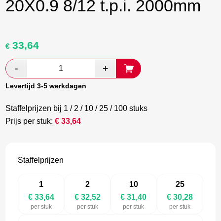
20X0.9 8/12 t.p.i. 2000mm
33,64
Oorspronkelijke
Huidige
€
prijs
prijs
was:
is:
€ 56,07.
€ 32,52.
Levertijd 3-5 werkdagen
Staffelprijzen bij 1 / 2 / 10 / 25 / 100 stuks
Prijs per stuk:
€
33,64
Staffelprijzen
1
2
10
25
€ 33,64
€ 32,52
€ 31,40
€ 30,28
per stuk
per stuk
per stuk
per stuk