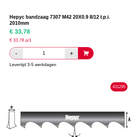
Hepyc bandzaag 7307 M42 20X0.9 8/12 t.p.i.
2010mm
€
33,78
€
33,78
p/1
Levertijd 3-5 werkdagen
431295