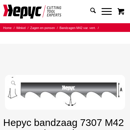
Home
/
Winkel
/
Zagen en ponsen
/
Bandzagen M42 var. vert.
/
Bandmaat 20.00x0.90
/
8/12 Tanden per inch
/
Hepyc bandzaag 7307 M42 20X0.9 8/12 t.p.i. 2000mm
Hepyc bandzaag 7307 M42