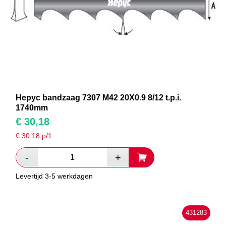
Hepyc bandzaag 7307 M42 20X0.9 8/12 t.p.i.
1740mm
€
30,18
€
30,18
p/1
Levertijd 3-5 werkdagen
431283