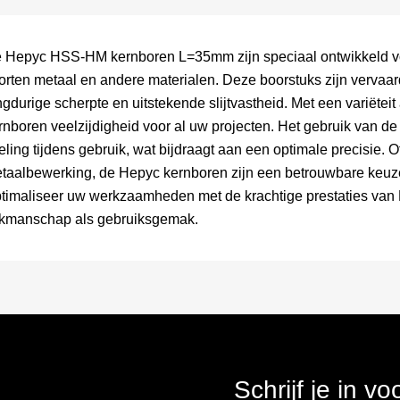
 Hepyc HSS-HM kernboren L=35mm zijn speciaal ontwikkeld voor
orten metaal en andere materialen. Deze boorstuks zijn verva
ngdurige scherpte en uitstekende slijtvastheid. Met een variët
rnboren veelzijdigheid voor al uw projecten. Het gebruik van d
eling tijdens gebruik, wat bijdraagt aan een optimale precisie. O
taalbewerking, de Hepyc kernboren zijn een betrouwbare keuze
timaliseer uw werkzaamheden met de krachtige prestaties van
kmanschap als gebruiksgemak.
Schrijf je in v