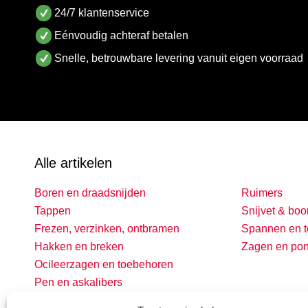
24/7 klantenservice
Eénvoudig achteraf betalen
Snelle, betrouwbare levering vanuit eigen voorraad
Alle artikelen
Boren en draadsnijden
Ruimers
Tappen
Snijvet & boo
Frezen, verzinken, ontbramen
Spannen en t
Hakken en breken
Zagen en po
Ocileerzagen en toebehoren
Pen en askalibers