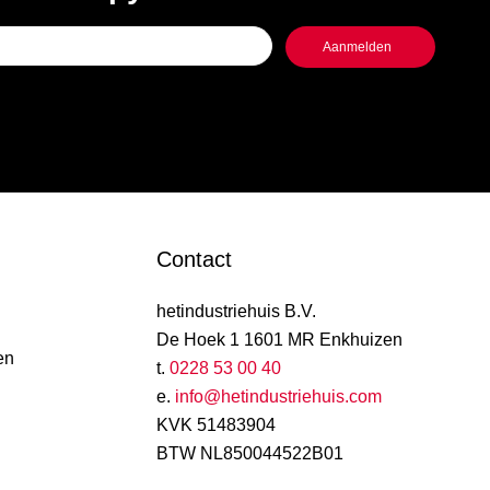
Contact
hetindustriehuis B.V.
De Hoek 1 1601 MR Enkhuizen
en
t.
0228 53 00 40
e.
info@hetindustriehuis.com
KVK 51483904
BTW NL850044522B01