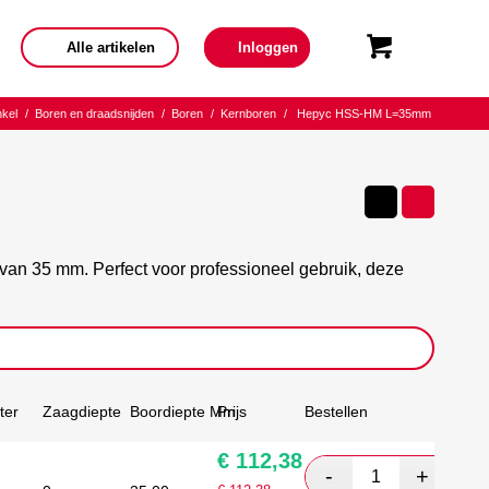
Alle artikelen
Inloggen
kel
/
Boren en draadsnijden
/
Boren
/
Kernboren
/
Hepyc HSS-HM L=35mm
n 35 mm. Perfect voor professioneel gebruik, deze
ter
Zaagdiepte
Boordiepte Mm
Prijs
Bestellen
€
112,38