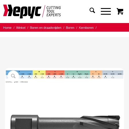
Home
/
Winkel
/
Boren en draadsnijden
/
Boren
/
Kernboren
/
Hepyc HSS-HM L=35mm
/
Hepyc Kernboor HSS-HM 22x35mm Weldon