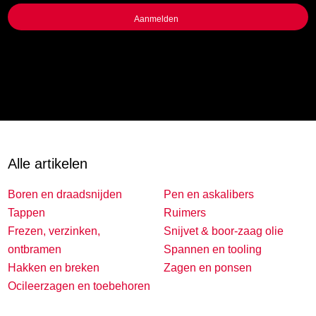
Alle artikelen
Boren en draadsnijden
Pen en askalibers
Tappen
Ruimers
Frezen, verzinken,
Snijvet & boor-zaag olie
ontbramen
Spannen en tooling
Hakken en breken
Zagen en ponsen
Ocileerzagen en toebehoren