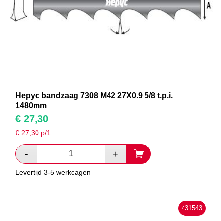
Hepyc bandzaag 7308 M42 27X0.9 5/8 t.p.i.
1480mm
€
27,30
€
27,30
p/1
Levertijd 3-5 werkdagen
431543