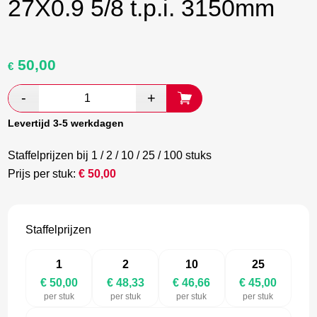
27X0.9 5/8 t.p.i. 3150mm
50,00
Oorspronkelijke
Huidige
€
prijs
prijs
was:
is:
€ 83,33.
€ 48,33.
Levertijd 3-5 werkdagen
Staffelprijzen bij 1 / 2 / 10 / 25 / 100 stuks
Prijs per stuk:
€
50,00
Staffelprijzen
1
2
10
25
€ 50,00
€ 48,33
€ 46,66
€ 45,00
per stuk
per stuk
per stuk
per stuk