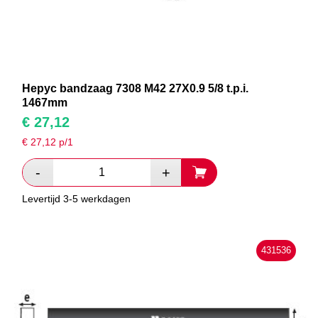
Hepyc bandzaag 7308 M42 27X0.9 5/8 t.p.i.
1467mm
€
27,12
€
27,12
p/1
Levertijd 3-5 werkdagen
431536