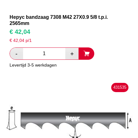
Hepyc bandzaag 7308 M42 27X0.9 5/8 t.p.i.
2565mm
€
42,04
€
42,04
p/1
Levertijd 3-5 werkdagen
431535