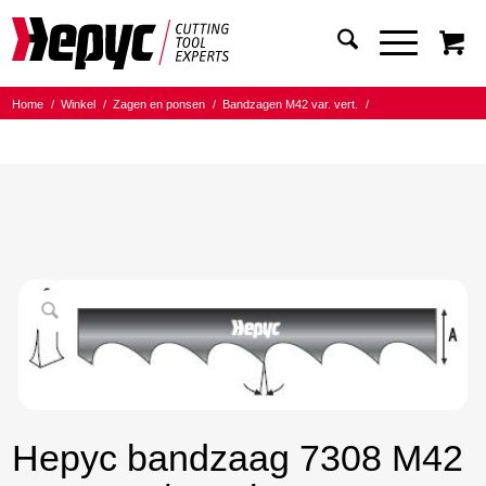
Home
/
Winkel
/
Zagen en ponsen
/
Bandzagen M42 var. vert.
/
Bandmaat 27.00x0.90
/
5/8 Tanden per inch
/
Hepyc bandzaag 7308 M42 27X0.9 5/8 t.p.i. 3150mm
Hepyc bandzaag 7308 M42