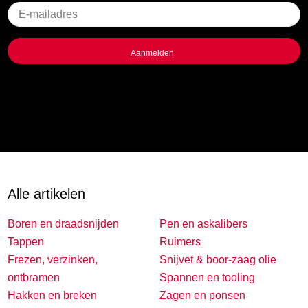
Geen
titel
Alle artikelen
Boren en draadsnijden
Pen en askalibers
Tappen
Ruimers
Frezen, verzinken,
Snijvet & boor-zaag olie
ontbramen
Spannen en tooling
Hakken en breken
Zagen en ponsen