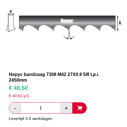
Hepyc bandzaag 7308 M42 27X0.9 5/8 t.p.i.
2450mm
€
40,50
€
40,50
p/1
Levertijd 3-5 werkdagen