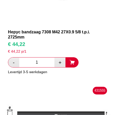
Hepyc bandzaag 7308 M42 27X0.9 5/8 t.p.i.
2725mm
€
44,22
€
44,22
p/1
Levertijd 3-5 werkdagen
431555