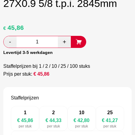
27X0.9 5/8 t.p.i. 2845mm
45,86
Oorspronkelijke
Huidige
€
prijs
prijs
was:
is:
€ 76,43.
€ 44,33.
Levertijd 3-5 werkdagen
Staffelprijzen bij 1 / 2 / 10 / 25 / 100 stuks
Prijs per stuk:
€
45,86
Staffelprijzen
1
2
10
25
€ 45,86
€ 44,33
€ 42,80
€ 41,27
per stuk
per stuk
per stuk
per stuk