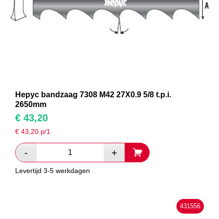
Hepyc bandzaag 7308 M42 27X0.9 5/8 t.p.i.
2650mm
€
43,20
€
43,20
p/1
Levertijd 3-5 werkdagen
431556