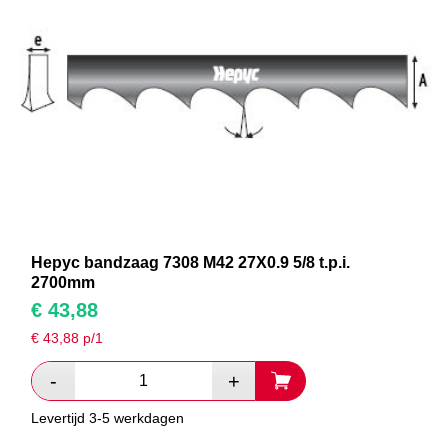
Hepyc bandzaag 7308 M42 27X0.9 5/8 t.p.i.
2700mm
€
43,88
€
43,88
p/1
Levertijd 3-5 werkdagen