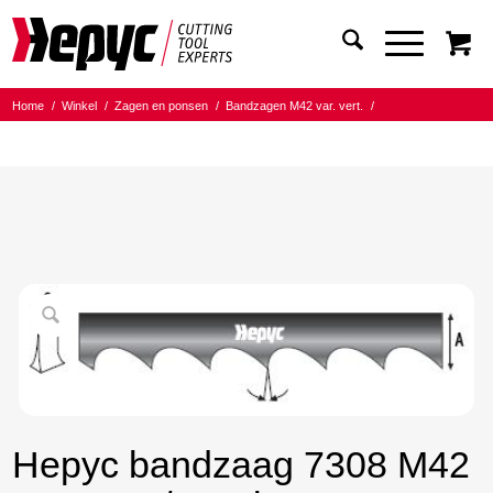
Home
/
Winkel
/
Zagen en ponsen
/
Bandzagen M42 var. vert.
/
Bandmaat 27.00x0.90
/
5/8 Tanden per inch
/
Hepyc bandzaag 7308 M42 27X0.9 5/8 t.p.i. 2845mm
Hepyc bandzaag 7308 M42