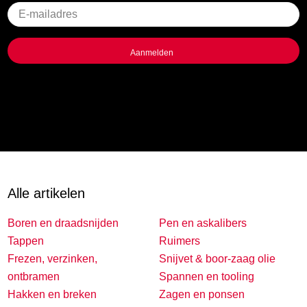
Geen
titel
Alle artikelen
Boren en draadsnijden
Pen en askalibers
Tappen
Ruimers
Frezen, verzinken,
Snijvet & boor-zaag olie
ontbramen
Spannen en tooling
Hakken en breken
Zagen en ponsen