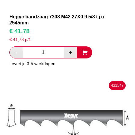
Hepyc bandzaag 7308 M42 27X0.9 5/8 t.p.i.
2545mm
€
41,78
€
41,78
p/1
Levertijd 3-5 werkdagen
431347