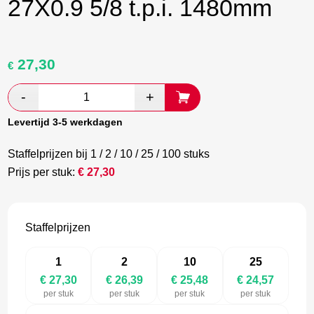
27X0.9 5/8 t.p.i. 1480mm
27,30
Oorspronkelijke
Huidige
€
prijs
prijs
was:
is:
€ 45,50.
€ 26,39.
Levertijd 3-5 werkdagen
Staffelprijzen bij 1 / 2 / 10 / 25 / 100 stuks
Prijs per stuk:
€
27,30
Staffelprijzen
1
2
10
25
€ 27,30
€ 26,39
€ 25,48
€ 24,57
per stuk
per stuk
per stuk
per stuk