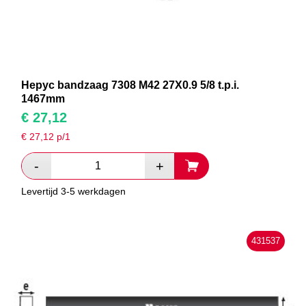
Hepyc bandzaag 7308 M42 27X0.9 5/8 t.p.i.
1467mm
€
27,12
€
27,12
p/1
Levertijd 3-5 werkdagen
431537