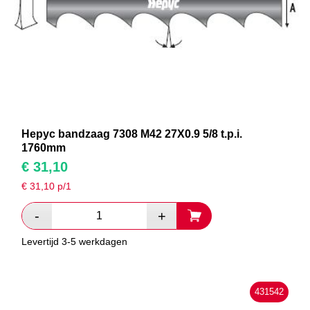
Hepyc bandzaag 7308 M42 27X0.9 5/8 t.p.i.
1760mm
€
31,10
€
31,10
p/1
Levertijd 3-5 werkdagen
431542