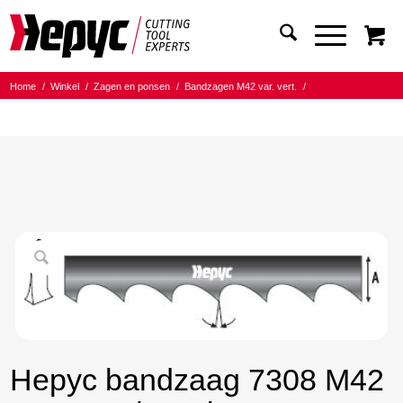
Home
/
Winkel
/
Zagen en ponsen
/
Bandzagen M42 var. vert.
/
Bandmaat 27.00x0.90
/
5/8 Tanden per inch
/
Hepyc bandzaag 7308 M42 27X0.9 5/8 t.p.i. 1480mm
Hepyc bandzaag 7308 M42