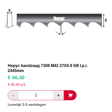
Hepyc bandzaag 7308 M42 27X0.9 5/8 t.p.i.
2445mm
€
40,40
€
40,40
p/1
Levertijd 3-5 werkdagen