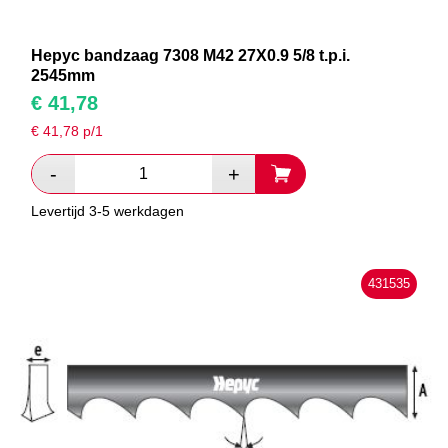
Hepyc bandzaag 7308 M42 27X0.9 5/8 t.p.i.
2545mm
€
41,78
€
41,78
p/1
Levertijd 3-5 werkdagen
431535