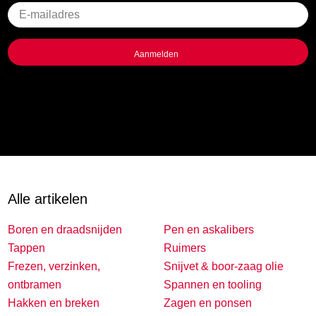
Geen
titel
Alle artikelen
Boren en draadsnijden
Pen en askalibers
Tappen
Ruimers
Frezen, verzinken,
Snijvet & boor-zaag olie
ontbramen
Spannen en tooling
Hakken en breken
Zagen en ponsen