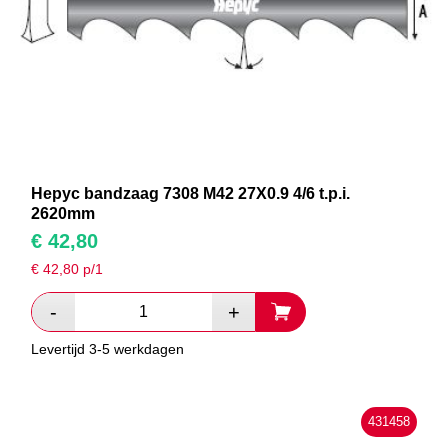
Hepyc bandzaag 7308 M42 27X0.9 4/6 t.p.i.
2620mm
€
42,80
€
42,80
p/1
Levertijd 3-5 werkdagen
431458