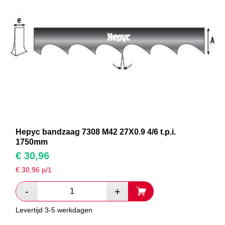
Hepyc bandzaag 7308 M42 27X0.9 4/6 t.p.i.
1750mm
€
30,96
€
30,96
p/1
Levertijd 3-5 werkdagen