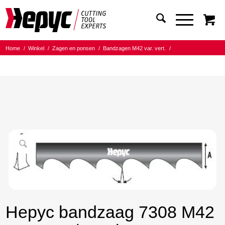
Home
/
Winkel
/
Zagen en ponsen
/
Bandzagen M42 var. vert.
/
Bandmaat 27.00x0.90
/
4/6 Tanden per inch
/
Hepyc bandzaag 7308 M42 27X0.9 4/6 t.p.i. 6850mm
Hepyc bandzaag 7308 M42