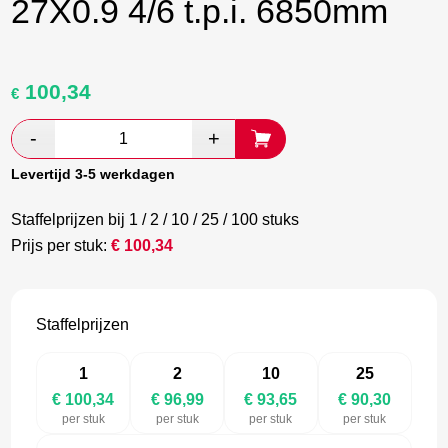
27X0.9 4/6 t.p.i. 6850mm
100,34
Oorspronkelijke
Huidige
€
prijs
prijs
was:
is:
€ 167,23.
€ 96,99.
Levertijd 3-5 werkdagen
Staffelprijzen bij 1 / 2 / 10 / 25 / 100 stuks
Prijs per stuk:
€
100,34
Staffelprijzen
1
2
10
25
€ 100,34
€ 96,99
€ 93,65
€ 90,30
per stuk
per stuk
per stuk
per stuk