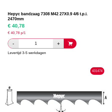
Hepyc bandzaag 7308 M42 27X0.9 4/6 t.p.i.
2470mm
€
40,78
€
40,78
p/1
Levertijd 3-5 werkdagen
431474