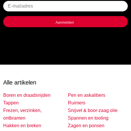
Geen
titel
Alle artikelen
Boren en draadsnijden
Pen en askalibers
Tappen
Ruimers
Frezen, verzinken,
Snijvet & boor-zaag olie
ontbramen
Spannen en tooling
Hakken en breken
Zagen en ponsen