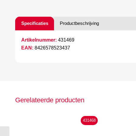
Specificaties
Productbeschrijving
Artikelnummer:
431469
EAN:
8426578523437
Gerelateerde producten
431468