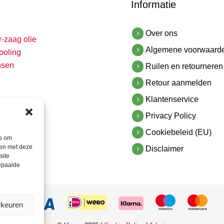
Informatie
Over ons
r-zaag olie
Algemene voorwaard
ooling
nsen
Ruilen en retourneren
Retour aanmelden
Klantenservice
Privacy Policy
Cookiebeleid (EU)
es om
men met deze
Disclaimer
site
bepaalde
rkeuren