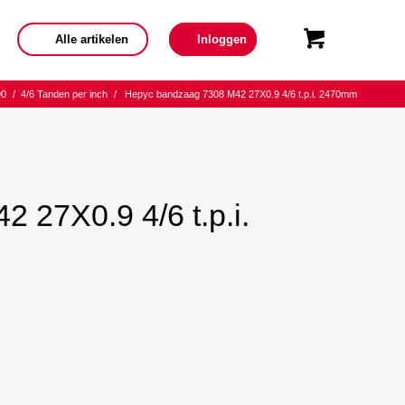
Alle artikelen
Inloggen
90
/
4/6 Tanden per inch
/
Hepyc bandzaag 7308 M42 27X0.9 4/6 t.p.i. 2470mm
 27X0.9 4/6 t.p.i.