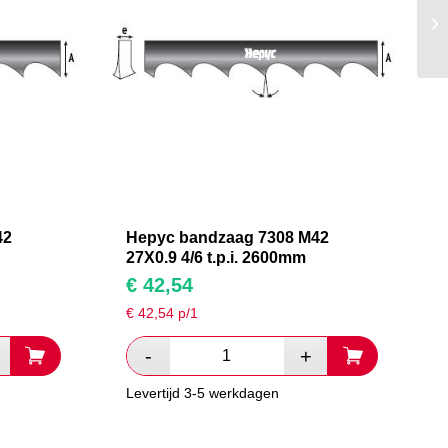
42
Hepyc bandzaag 7308 M42
27X0.9 4/6 t.p.i. 2600mm
€
42,54
€
42,54
p/1
Levertijd 3-5 werkdagen