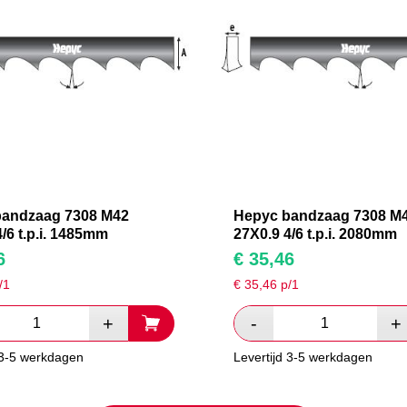
bandzaag 7308 M42
Hepyc bandzaag 7308 M
/6 t.p.i. 1485mm
27X0.9 4/6 t.p.i. 2080mm
6
€
35,46
/1
€
35,46
p/1
 3-5 werkdagen
Levertijd 3-5 werkdagen