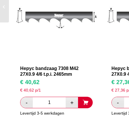
Hepyc bandzaag 7308
M42 27X0.9 4/6 t.p.i.
2465mm
Hepyc bandzaag 7308 M42
Hepyc 
27X0.9 4/6 t.p.i. 2465mm
27X0.9 4
€
40,62
€
27,3
€
40,62
p/1
€
27,36
p
Levertijd 3-5 werkdagen
Levertijd