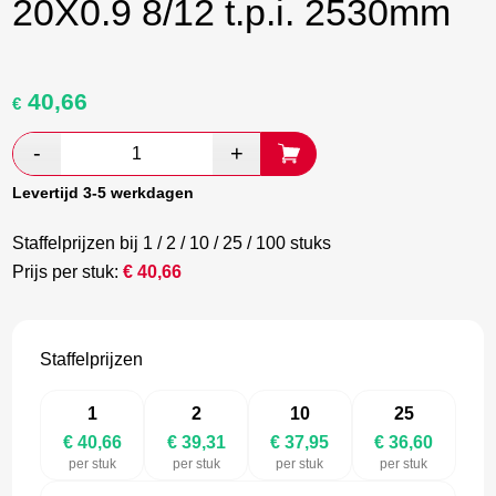
20X0.9 8/12 t.p.i. 2530mm
40,66
Oorspronkelijke
Huidige
€
prijs
prijs
was:
is:
€ 67,77.
€ 39,31.
Levertijd 3-5 werkdagen
Staffelprijzen bij 1 / 2 / 10 / 25 / 100 stuks
Prijs per stuk:
€
40,66
Staffelprijzen
1
2
10
25
€ 40,66
€ 39,31
€ 37,95
€ 36,60
per stuk
per stuk
per stuk
per stuk