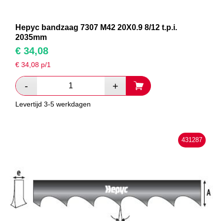
Hepyc bandzaag 7307 M42 20X0.9 8/12 t.p.i.
2035mm
€
34,08
€
34,08
p/1
Levertijd 3-5 werkdagen
431287