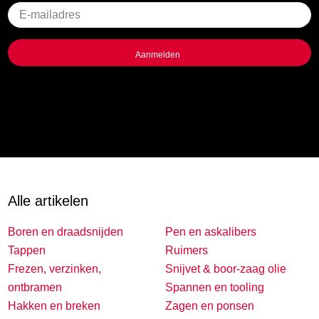
Geen
titel
Alle artikelen
Boren en draadsnijden
Pen en askalibers
Tappen
Ruimers
Frezen, verzinken,
Snijvet & boor-zaag olie
ontbramen
Spannen en tooling
Hakken en breken
Zagen en ponsen