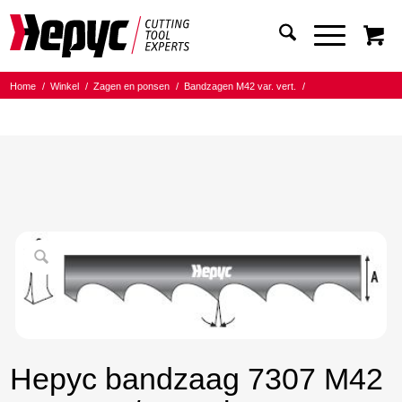
Home
/
Winkel
/
Zagen en ponsen
/
Bandzagen M42 var. vert.
/
Bandmaat 20.00x0.90
/
8/12 Tanden per inch
/
Hepyc bandzaag 7307 M42 20X0.9 8/12 t.p.i. 2530mm
Hepyc bandzaag 7307 M42