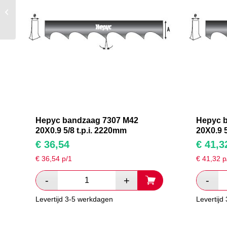
Hepyc bandzaag 7307
M42 20X0.9 5/8 t.p.i.
2085mm
Hepyc bandzaag 7307 M42
Hepyc 
20X0.9 5/8 t.p.i. 2220mm
20X0.9 5
€
36,54
€
41,3
€
36,54
p/1
€
41,32
p
Levertijd 3-5 werkdagen
Levertijd