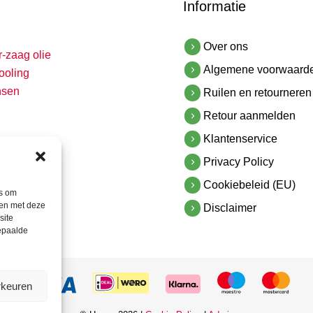
Informatie
Over ons
r-zaag olie
Algemene voorwaard
ooling
nsen
Ruilen en retourneren
Retour aanmelden
Klantenservice
Privacy Policy
Cookiebeleid (EU)
es om
men met deze
Disclaimer
site
bepaalde
rkeuren