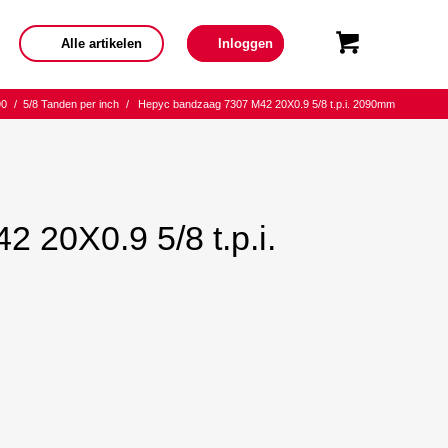
Alle artikelen
Inloggen
90
/
5/8 Tanden per inch
/
Hepyc bandzaag 7307 M42 20X0.9 5/8 t.p.i. 2090mm
 20X0.9 5/8 t.p.i.