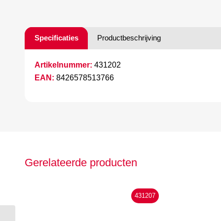
Specificaties
Productbeschrijving
Artikelnummer:
431202
EAN:
8426578513766
Gerelateerde producten
431207