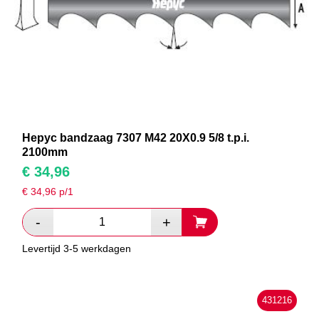
Hepyc bandzaag 7307 M42 20X0.9 5/8 t.p.i.
2100mm
€
34,96
€
34,96
p/1
Levertijd 3-5 werkdagen
431216