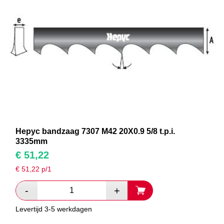
Hepyc bandzaag 7307 M42 20X0.9 5/8 t.p.i.
3335mm
€
51,22
€
51,22
p/1
Levertijd 3-5 werkdagen