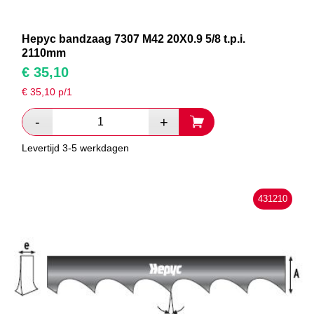
Hepyc bandzaag 7307 M42 20X0.9 5/8 t.p.i.
2110mm
€
35,10
€
35,10
p/1
Levertijd 3-5 werkdagen
431210