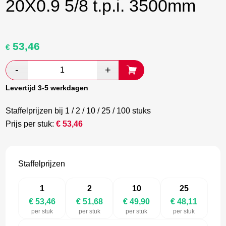
20X0.9 5/8 t.p.i. 3500mm
53,46
Oorspronkelijke
Huidige
€
prijs
prijs
was:
is:
€ 89,10.
€ 51,68.
Levertijd 3-5 werkdagen
Staffelprijzen bij 1 / 2 / 10 / 25 / 100 stuks
Prijs per stuk:
€
53,46
Staffelprijzen
1
2
10
25
€ 53,46
€ 51,68
€ 49,90
€ 48,11
per stuk
per stuk
per stuk
per stuk