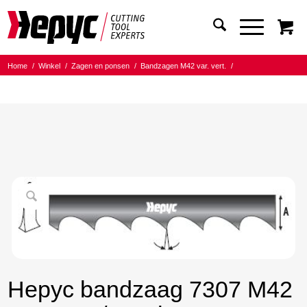
Home
/
Winkel
/
Zagen en ponsen
/
Bandzagen M42 var. vert.
/
Bandmaat 20.00x0.90
/
5/8 Tanden per inch
/
Hepyc bandzaag 7307 M42 20X0.9 5/8 t.p.i. 3500mm
Hepyc bandzaag 7307 M42