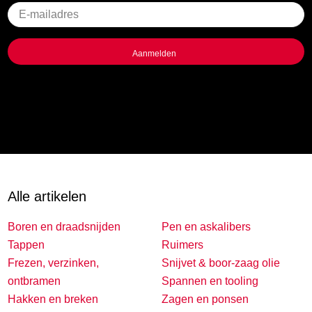
Geen
titel
Alle artikelen
Boren en draadsnijden
Pen en askalibers
Tappen
Ruimers
Frezen, verzinken,
Snijvet & boor-zaag olie
ontbramen
Spannen en tooling
Hakken en breken
Zagen en ponsen