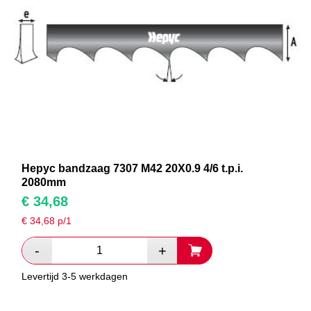
Hepyc bandzaag 7307 M42 20X0.9 4/6 t.p.i.
2080mm
€
34,68
€
34,68
p/1
Levertijd 3-5 werkdagen