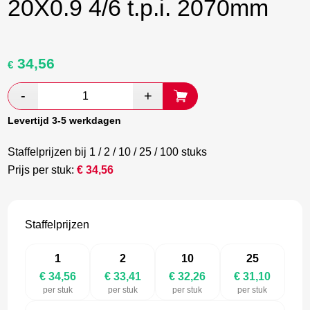
20X0.9 4/6 t.p.i. 2070mm
34,56
Oorspronkelijke
Huidige
€
prijs
prijs
was:
is:
€ 57,60.
€ 33,41.
Levertijd 3-5 werkdagen
Staffelprijzen bij 1 / 2 / 10 / 25 / 100 stuks
Prijs per stuk:
€
34,56
Staffelprijzen
1
2
10
25
€ 34,56
€ 33,41
€ 32,26
€ 31,10
per stuk
per stuk
per stuk
per stuk