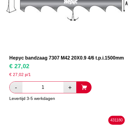
Hepyc bandzaag 7307 M42 20X0.9 4/6 t.p.i.1500mm
€
27,02
€
27,02
p/1
Levertijd 3-5 werkdagen
431180