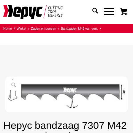
Home
/
Winkel
/
Zagen en ponsen
/
Bandzagen M42 var. vert.
/
Bandmaat 20.00x0.90
/
4/6 Tanden per inch
/
Hepyc bandzaag 7307 M42 20X0.9 4/6 t.p.i. 2070mm
Hepyc bandzaag 7307 M42