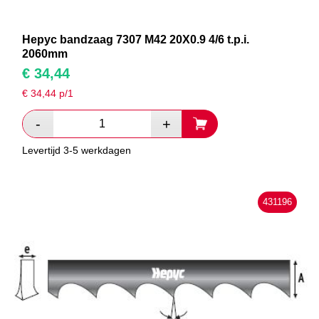
Hepyc bandzaag 7307 M42 20X0.9 4/6 t.p.i.
2060mm
€
34,44
€
34,44
p/1
Levertijd 3-5 werkdagen
431196