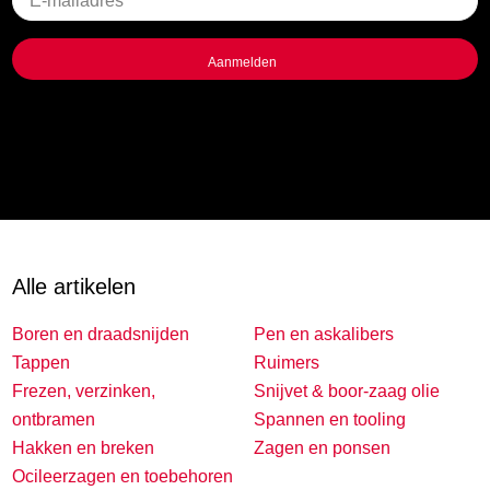
titel
Alle artikelen
Boren en draadsnijden
Pen en askalibers
Tappen
Ruimers
Frezen, verzinken,
Snijvet & boor-zaag olie
ontbramen
Spannen en tooling
Hakken en breken
Zagen en ponsen
Ocileerzagen en toebehoren