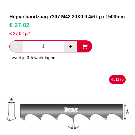
Hepyc bandzaag 7307 M42 20X0.9 4/6 t.p.i.1500mm
€
27,02
€
27,02
p/1
Levertijd 3-5 werkdagen
431178