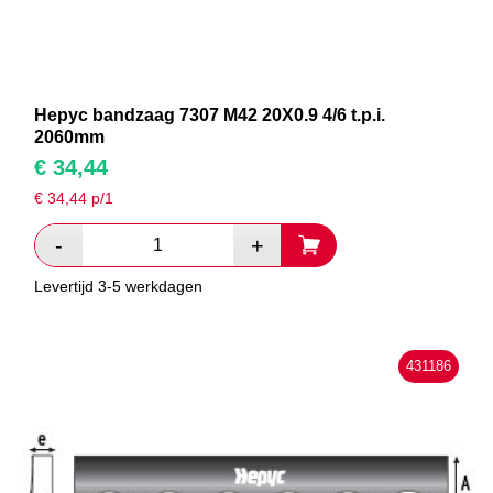
Hepyc bandzaag 7307 M42 20X0.9 4/6 t.p.i.
2060mm
€
34,44
€
34,44
p/1
Levertijd 3-5 werkdagen
431186