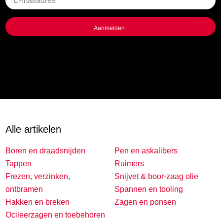
titel
Alle artikelen
Boren en draadsnijden
Pen en askalibers
Tappen
Ruimers
Frezen, verzinken,
Snijvet & boor-zaag olie
ontbramen
Spannen en tooling
Hakken en breken
Zagen en ponsen
Ocileerzagen en toebehoren