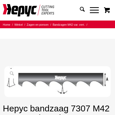
Home
/
Winkel
/
Zagen en ponsen
/
Bandzagen M42 var. vert.
/
Bandmaat 20.00x0.90
/
4/6 Tanden per inch
/
Hepyc bandzaag 7307 M42 20X0.9 4/6 t.p.i. 3340mm
Hepyc bandzaag 7307 M42