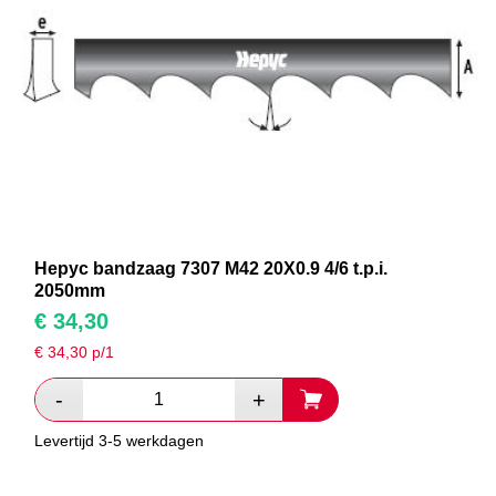
Hepyc bandzaag 7307 M42 20X0.9 4/6 t.p.i.
2050mm
€
34,30
€
34,30
p/1
Levertijd 3-5 werkdagen