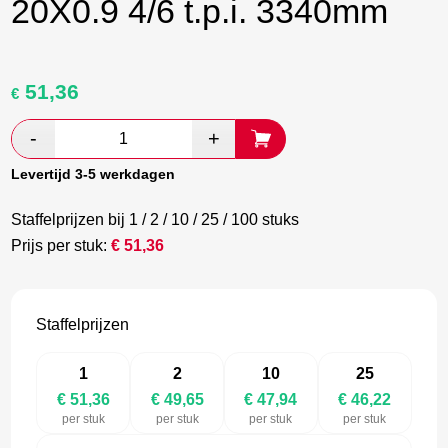
20X0.9 4/6 t.p.i. 3340mm
51,36
Oorspronkelijke
Huidige
€
prijs
prijs
was:
is:
€ 85,60.
€ 49,65.
Levertijd 3-5 werkdagen
Staffelprijzen bij 1 / 2 / 10 / 25 / 100 stuks
Prijs per stuk:
€
51,36
Staffelprijzen
1
2
10
25
€ 51,36
€ 49,65
€ 47,94
€ 46,22
per stuk
per stuk
per stuk
per stuk