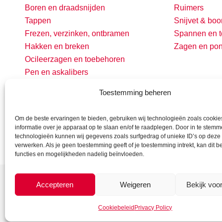
Boren en draadsnijden
Ruimers
Tappen
Snijvet & boo
Frezen, verzinken, ontbramen
Spannen en t
Hakken en breken
Zagen en po
Ocileerzagen en toebehoren
Pen en askalibers
Toestemming beheren
Om de beste ervaringen te bieden, gebruiken wij technologieën zoals cooki
informatie over je apparaat op te slaan en/of te raadplegen. Door in te stem
technologieën kunnen wij gegevens zoals surfgedrag of unieke ID’s op deze 
verwerken. Als je geen toestemming geeft of je toestemming intrekt, kan dit 
functies en mogelijkheden nadelig beïnvloeden.
Accepteren
Weigeren
Bekijk voo
Cookiebeleid
Privacy Policy