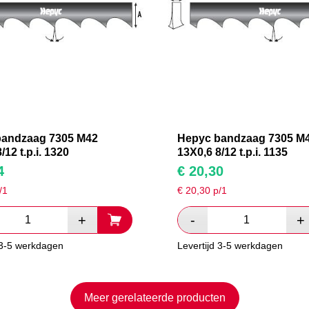
bandzaag 7305 M42
Hepyc bandzaag 7305 M
/12 t.p.i. 1320
13X0,6 8/12 t.p.i. 1135
4
€
20,30
/1
€
20,30
p/1
 3-5 werkdagen
Levertijd 3-5 werkdagen
Meer gerelateerde producten