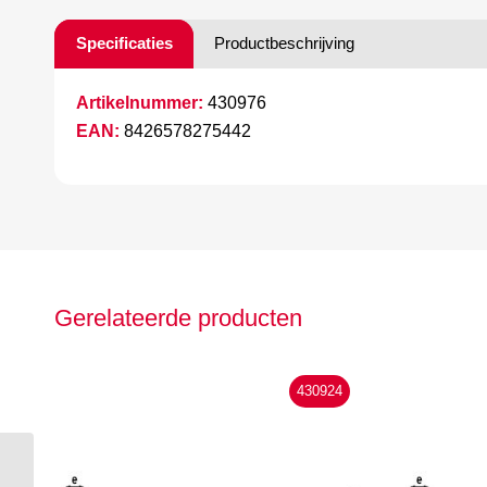
Specificaties
Productbeschrijving
Artikelnummer:
430976
EAN:
8426578275442
Gerelateerde producten
430924
Hepyc bandzaag 7305