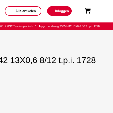
Alle artikelen
Inloggen
.65
/
8/12 Tanden per inch
/
Hepyc bandzaag 7305 M42 13X0,6 8/12 t.p.i. 1728
 13X0,6 8/12 t.p.i. 1728