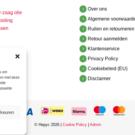
Over ons
r-zaag olie
Algemene voorwaard
ooling
nsen
Ruilen en retourneren
Retour aanmelden
Klantenservice
Privacy Policy
Cookiebeleid (EU)
es om
men met deze
Disclaimer
site
bepaalde
rkeuren
© Hepyc 2026 |
Cookie Policy
|
Admin