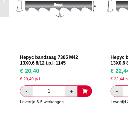
M42 13X0,6 8/12 t.p.i.
1720
Hepyc bandzaag 7305 M42
Hepyc 
13X0,6 8/12 t.p.i. 1145
13X0,6 8
€
20,40
€
22,4
€
20,40
p/1
€
22,44
p
Levertijd 3-5 werkdagen
Levertijd