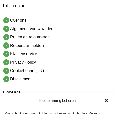
Informatie
Over ons
Algemene voorwaarden
Ruilen en retourneren
Retour aanmelden
Klantenservice
Privacy Policy
Cookiebeleid (EU)
Disclaimer
Contact
Toestemming beheren
hetindustriehuis B.V.
De Hoek 1 1601 MR Enkhuizen
Om de beste ervaringen te bieden, gebruiken wij technologieën zoals