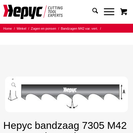
Home
/
Winkel
/
Zagen en ponsen
/
Bandzagen M42 var. vert.
/
Bandmaat 13.00x0.65
/
8/12 Tanden per inch
/
Hepyc bandzaag 7305 M42 13X0,6 8/12 t.p.i. 1720
Hepyc bandzaag 7305 M42