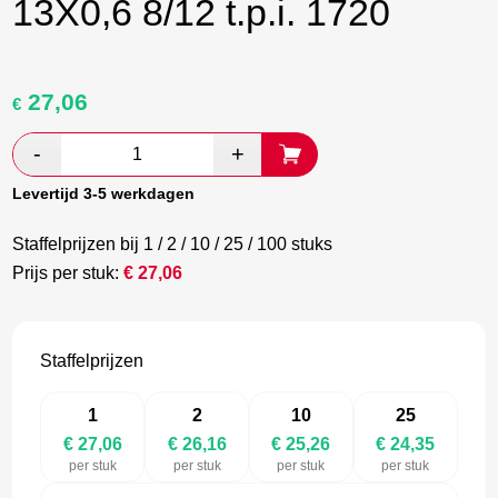
13X0,6 8/12 t.p.i. 1720
27,06
Oorspronkelijke
Huidige
€
prijs
prijs
was:
is:
€ 45,10.
€ 26,16.
Levertijd 3-5 werkdagen
Staffelprijzen bij 1 / 2 / 10 / 25 / 100 stuks
Prijs per stuk:
€
27,06
Staffelprijzen
1
2
10
25
€ 27,06
€ 26,16
€ 25,26
€ 24,35
per stuk
per stuk
per stuk
per stuk