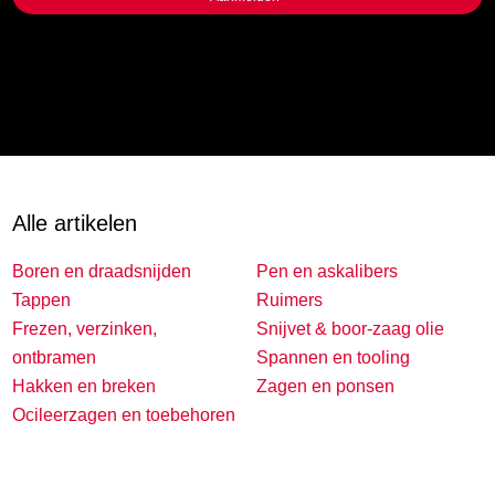
Alle artikelen
Boren en draadsnijden
Pen en askalibers
Tappen
Ruimers
Frezen, verzinken,
Snijvet & boor-zaag olie
ontbramen
Spannen en tooling
Hakken en breken
Zagen en ponsen
Ocileerzagen en toebehoren