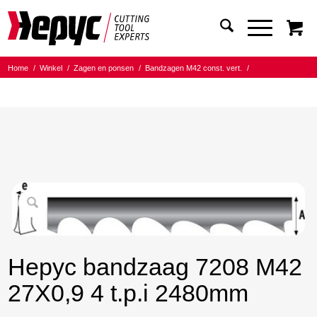
Home
/
Winkel
/
Zagen en ponsen
/
Bandzagen M42 const. vert.
/
Bandmaat 27.00x0.90
/
04 Tanden per inch
/
Hepyc bandzaag 7208 M42 27X0,9 4 t.p.i 2480mm
Hepyc bandzaag 7208 M42
27X0,9 4 t.p.i 2480mm