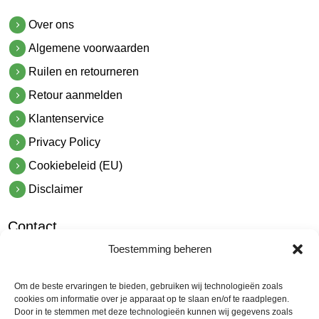
Over ons
Algemene voorwaarden
Ruilen en retourneren
Retour aanmelden
Klantenservice
Privacy Policy
Cookiebeleid (EU)
Disclaimer
Contact
Toestemming beheren
hetindustriehuis B.V.
De Hoek 1 1601 MR Enkhuizen
Om de beste ervaringen te bieden, gebruiken wij technologieën zoals
t.
0228 53 00 40
cookies om informatie over je apparaat op te slaan en/of te raadplegen.
Door in te stemmen met deze technologieën kunnen wij gegevens zoals
e.
info@hetindustriehuis.com