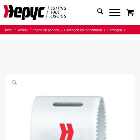
Home
/
Winkel
/
Zagen en ponsen
/
Gatzagen en toebehoren
/
Gatzagen
/
Bi-metaal Cobalt Fijn (RVS)
/
Hepyc Bi-metaal gatzaag fijne vertanding 57mm