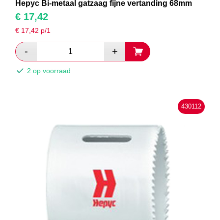
Hepyc Bi-metaal gatzaag fijne vertanding 68mm
€
17,42
€
17,42
p/1
2 op voorraad
430112