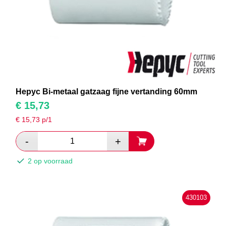
Hepyc Bi-metaal gatzaag fijne vertanding 60mm
€
15,73
€
15,73
p/1
2 op voorraad
430103