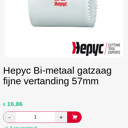
Hepyc Bi-metaal gatzaag
fijne vertanding 57mm
16,86
Oorspronkelijke
Huidige
€
prijs
prijs
was:
is:
€ 28,10.
€ 16,30.
2 op voorraad