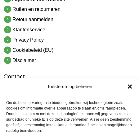
Ruilen en retourneren
Retour aanmelden
Klantenservice
Privacy Policy
Cookiebeleid (EU)
Disclaimer
Contact
Toestemming beheren
hetindustriehuis B.V.
De Hoek 1 1601 MR Enkhuizen
Om de beste ervaringen te bieden, gebruiken wij technologieën zoals
t.
0228 53 00 40
cookies om informatie over je apparaat op te slaan en/of te raadplegen.
Door in te stemmen met deze technologieën kunnen wij gegevens zoals
e.
info@hetindustriehuis.com
surfgedrag of unieke ID’s op deze site verwerken. Als je geen toestemming
KVK 51483904
geeft of je toestemming intrekt, kan dit bepaalde functies en mogelijkheden
nadelig beïnvloeden.
BTW NL850044522B01