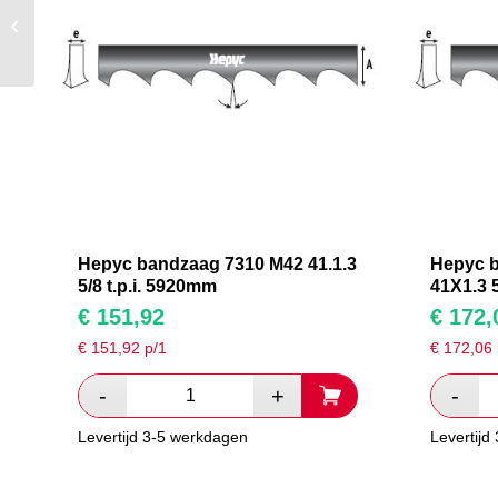
Hepyc bandzaag 7310
M42 41.1.3 5/8 t.p.i.
6800mm
Hepyc bandzaag 7310 M42 41.1.3
Hepyc 
5/8 t.p.i. 5920mm
41X1.3 5
€
151,92
€
172,
€
151,92
p/1
€
172,06
Levertijd 3-5 werkdagen
Levertijd