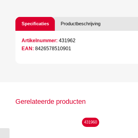
Specificaties
Productbeschrijving
Artikelnummer:
431962
EAN:
8426578510901
Gerelateerde producten
431960