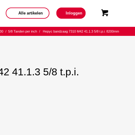
Alle artikelen
Inloggen
30
/
5/8 Tanden per inch
/
Hepyc bandzaag 7310 M42 41.1.3 5/8 t.p.i. 8200mm
41.1.3 5/8 t.p.i.