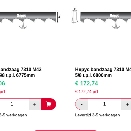
bandzaag 7310 M42
Hepyc bandzaag 7310 M4
/8 t.p.i. 6775mm
5/8 t.p.i. 6800mm
06
€
172,74
p/1
€
172,74
p/1
 3-5 werkdagen
Levertijd 3-5 werkdagen