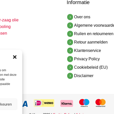
Informatie
Over ons
r-zaag olie
Algemene voorwaard
ooling
nsen
Ruilen en retourneren
Retour aanmelden
Klantenservice
Privacy Policy
Cookiebeleid (EU)
es om
men met deze
Disclaimer
site
bepaalde
rkeuren