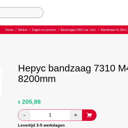
Home
/
Winkel
/
Zagen en ponsen
/
Bandzagen M42 var. vert.
/
Bandmaat 41.00x1.
Hepyc bandzaag 7310 M42 
8200mm
205,86
Oorspronkelijke
Huidige
€
prijs
prijs
was:
is:
€ 343,10.
€ 199,00.
Levertijd 3-5 werkdagen