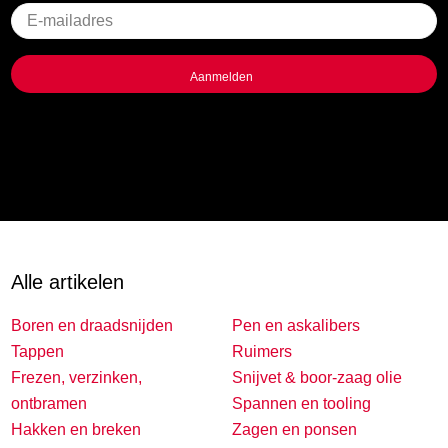
Geen
titel
Alle artikelen
Boren en draadsnijden
Pen en askalibers
Tappen
Ruimers
Frezen, verzinken,
Snijvet & boor-zaag olie
ontbramen
Spannen en tooling
Hakken en breken
Zagen en ponsen