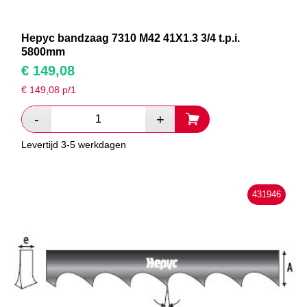
Hepyc bandzaag 7310 M42 41X1.3 3/4 t.p.i.
5800mm
€
149,08
€
149,08
p/1
Levertijd 3-5 werkdagen
431946