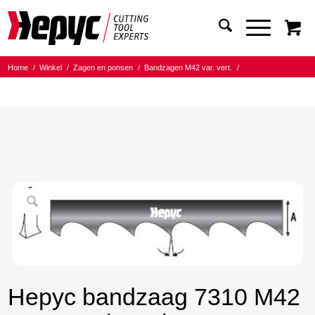
Home
/
Winkel
/
Zagen en ponsen
/
Bandzagen M42 var. vert.
/
Bandmaat 41.00x1.30
/
3/4 Tanden per inch
/
Hepyc bandzaag 7310 M42 41X1.3 3/4 t.p.i. 6900mm
Hepyc bandzaag 7310 M42