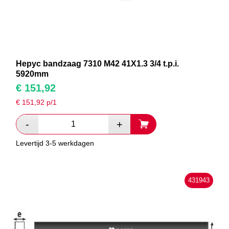
Hepyc bandzaag 7310 M42 41X1.3 3/4 t.p.i.
5920mm
€
151,92
€
151,92
p/1
Levertijd 3-5 werkdagen
431943