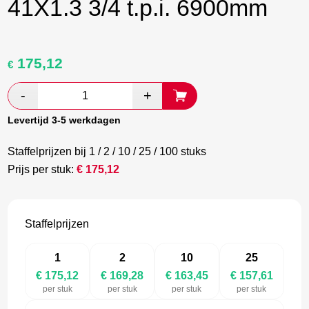
41X1.3 3/4 t.p.i. 6900mm
175,12
Oorspronkelijke
Huidige
€
prijs
prijs
was:
is:
€ 291,87.
€ 169,28.
Levertijd 3-5 werkdagen
Staffelprijzen bij 1 / 2 / 10 / 25 / 100 stuks
Prijs per stuk:
€
175,12
Staffelprijzen
1
2
10
25
€ 175,12
€ 169,28
€ 163,45
€ 157,61
per stuk
per stuk
per stuk
per stuk