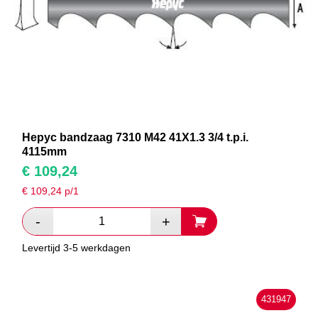
Hepyc bandzaag 7310 M42 41X1.3 3/4 t.p.i.
4115mm
€
109,24
€
109,24
p/1
Levertijd 3-5 werkdagen
431947