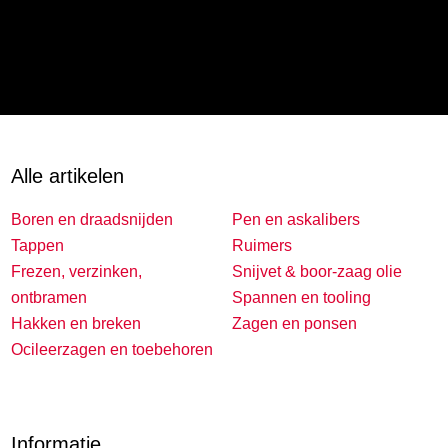
Alle artikelen
Boren en draadsnijden
Pen en askalibers
Tappen
Ruimers
Frezen, verzinken,
Snijvet & boor-zaag olie
ontbramen
Spannen en tooling
Hakken en breken
Zagen en ponsen
Ocileerzagen en toebehoren
Informatie