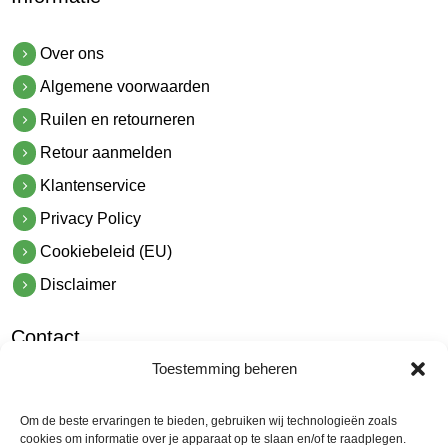
Over ons
Algemene voorwaarden
Ruilen en retourneren
Retour aanmelden
Klantenservice
Privacy Policy
Cookiebeleid (EU)
Disclaimer
Contact
Toestemming beheren
hetindustriehuis B.V.
De Hoek 1 1601 MR Enkhuizen
Om de beste ervaringen te bieden, gebruiken wij technologieën zoals
t.
0228 53 00 40
cookies om informatie over je apparaat op te slaan en/of te raadplegen.