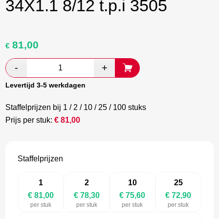
34X1.1 8/12 t.p.i 3505
81,00
Oorspronkelijke
Huidige
€
prijs
prijs
was:
is:
€ 135,00.
€ 78,30.
Levertijd 3-5 werkdagen
Staffelprijzen bij 1 / 2 / 10 / 25 / 100 stuks
Prijs per stuk:
€
81,00
Staffelprijzen
1
2
10
25
€ 81,00
€ 78,30
€ 75,60
€ 72,90
per stuk
per stuk
per stuk
per stuk