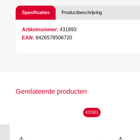
Specificaties
Productbeschrijving
Artikelnummer:
431893
EAN:
8426578506720
Gerelateerde producten
431901
Hepyc bandzaag 7309