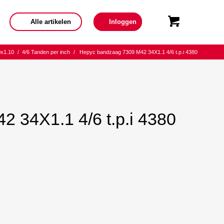
Alle artikelen
Inloggen
0x1.10
/
4/6 Tanden per inch
/
Hepyc bandzaag 7309 M42 34X1.1 4/6 t.p.i 4380
 34X1.1 4/6 t.p.i 4380