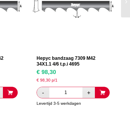
42
Hepyc bandzaag 7309 M42
34X1.1 4/6 t.p.i 4695
€
98,30
€
98,30
p/1
Levertijd 3-5 werkdagen