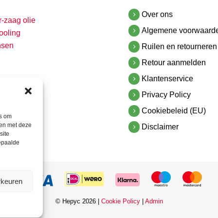
Over ons
r-zaag olie
Algemene voorwaard
ooling
nsen
Ruilen en retourneren
Retour aanmelden
Klantenservice
Privacy Policy
Cookiebeleid (EU)
es om
men met deze
Disclaimer
site
bepaalde
rkeuren
© Hepyc 2026 |
Cookie Policy
|
Admin