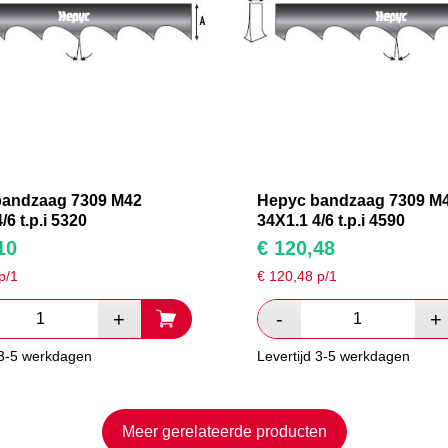
bandzaag 7309 M42
Hepyc bandzaag 7309 M
/6 t.p.i 5320
34X1.1 4/6 t.p.i 4590
10
€
120,48
p/1
€
120,48
p/1
 3-5 werkdagen
Levertijd 3-5 werkdagen
Meer gerelateerde producten