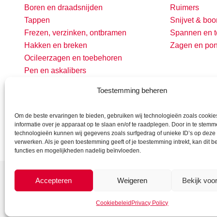
Boren en draadsnijden
Ruimers
Tappen
Snijvet & boo
Frezen, verzinken, ontbramen
Spannen en t
Hakken en breken
Zagen en po
Ocileerzagen en toebehoren
Pen en askalibers
Toestemming beheren
Om de beste ervaringen te bieden, gebruiken wij technologieën zoals cooki
informatie over je apparaat op te slaan en/of te raadplegen. Door in te stem
technologieën kunnen wij gegevens zoals surfgedrag of unieke ID’s op deze 
verwerken. Als je geen toestemming geeft of je toestemming intrekt, kan dit 
functies en mogelijkheden nadelig beïnvloeden.
Accepteren
Weigeren
Bekijk voo
Cookiebeleid
Privacy Policy