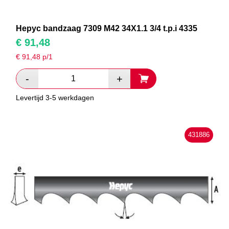
Hepyc bandzaag 7309 M42 34X1.1 3/4 t.p.i 4335
€
91,48
€
91,48
p/1
Levertijd 3-5 werkdagen
431886