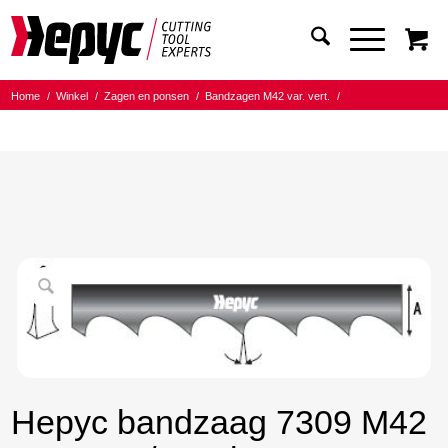
Home
/
Winkel
/
Zagen en ponsen
/
Bandzagen M42 var. vert.
/
Bandmaat 34.00x1.10
/
3/4 Tanden per inch
/
Hepyc bandzaag 7309 M42 34X1.1 3/4 t.p.i 5270
Hepyc bandzaag 7309 M42