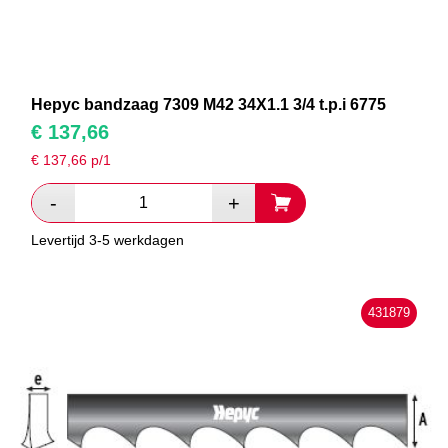
Hepyc bandzaag 7309 M42 34X1.1 3/4 t.p.i 6775
€
137,66
€
137,66
p/1
Levertijd 3-5 werkdagen
431879