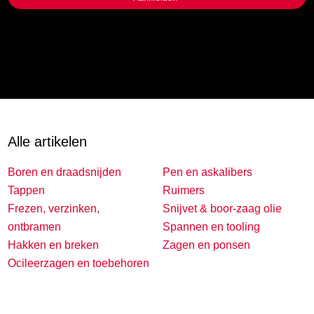
Alle artikelen
Boren en draadsnijden
Pen en askalibers
Tappen
Ruimers
Frezen, verzinken,
Snijvet & boor-zaag olie
ontbramen
Spannen en tooling
Hakken en breken
Zagen en ponsen
Ocileerzagen en toebehoren