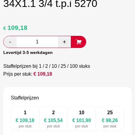
34X1.1 3/4 t.p.i 5270
109,18
Oorspronkelijke
Huidige
€
prijs
prijs
was:
is:
€ 181,97.
€ 105,54.
Levertijd 3-5 werkdagen
Staffelprijzen bij 1 / 2 / 10 / 25 / 100 stuks
Prijs per stuk:
€
109,18
Staffelprijzen
1
2
10
25
€ 109,18
€ 105,54
€ 101,90
€ 98,26
per stuk
per stuk
per stuk
per stuk