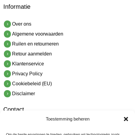
Informatie
Over ons
Algemene voorwaarden
Ruilen en retourneren
Retour aanmelden
Klantenservice
Privacy Policy
Cookiebeleid (EU)
Disclaimer
Contact
Toestemming beheren
hetindustriehuis B.V.
De Hoek 1 1601 MR Enkhuizen
Om de beste ervaringen te bieden, gebruiken wij technologieën zoals