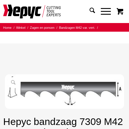
Home
/
Winkel
/
Zagen en ponsen
/
Bandzagen M42 var. vert.
/
Bandmaat 34.00x1.10
/
3/4 Tanden per inch
/
Hepyc bandzaag 7309 M42 34X1.1 3/4 t.p.i 4990
Hepyc bandzaag 7309 M42