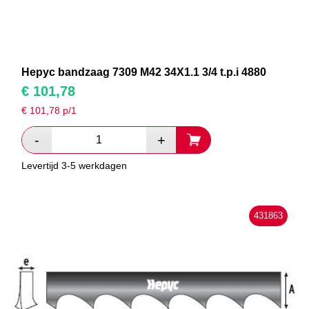
Hepyc bandzaag 7309 M42 34X1.1 3/4 t.p.i 4880
€
101,78
€
101,78
p/1
Levertijd 3-5 werkdagen
431863