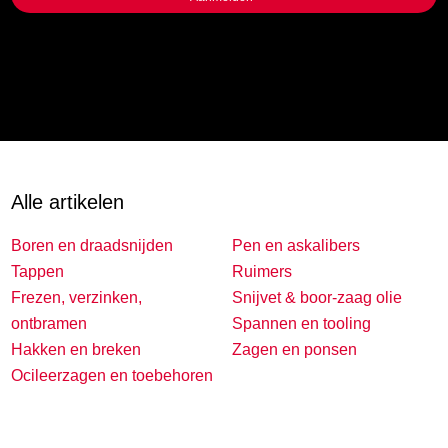
Alle artikelen
Boren en draadsnijden
Pen en askalibers
Tappen
Ruimers
Frezen, verzinken,
Snijvet & boor-zaag olie
ontbramen
Spannen en tooling
Hakken en breken
Zagen en ponsen
Ocileerzagen en toebehoren