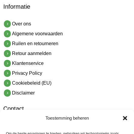
Informatie
Over ons
Algemene voorwaarden
Ruilen en retourneren
Retour aanmelden
Klantenservice
Privacy Policy
Cookiebeleid (EU)
Disclaimer
Contact
Toestemming beheren
hetindustriehuis B.V.
De Hoek 1 1601 MR Enkhuizen
Om de beste ervaringen te bieden, gebruiken wij technologieën zoals