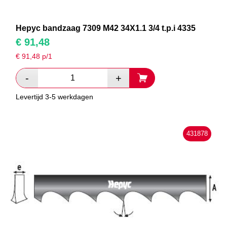
Hepyc bandzaag 7309 M42 34X1.1 3/4 t.p.i 4335
€
91,48
€
91,48
p/1
Levertijd 3-5 werkdagen
431878