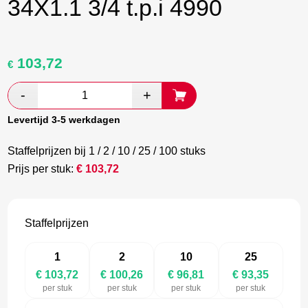
34X1.1 3/4 t.p.i 4990
103,72
Oorspronkelijke
Huidige
€
prijs
prijs
was:
is:
€ 172,87.
€ 100,26.
Levertijd 3-5 werkdagen
Staffelprijzen bij 1 / 2 / 10 / 25 / 100 stuks
Prijs per stuk:
€
103,72
Staffelprijzen
1
2
10
25
€ 103,72
€ 100,26
€ 96,81
€ 93,35
per stuk
per stuk
per stuk
per stuk