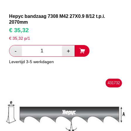
Hepyc bandzaag 7308 M42 27X0.9 8/12 t.p.i.
2070mm
€
35,32
€
35,32
p/1
Levertijd 3-5 werkdagen
431732