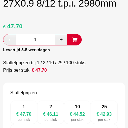
27X0.9 8/12 t.p.i. 2980mm
47,70
Oorspronkelijke
Huidige
€
prijs
prijs
was:
is:
€ 79,50.
€ 46,11.
Levertijd 3-5 werkdagen
Staffelprijzen bij 1 / 2 / 10 / 25 / 100 stuks
Prijs per stuk:
€
47,70
Staffelprijzen
1
2
10
25
€ 47,70
€ 46,11
€ 44,52
€ 42,93
per stuk
per stuk
per stuk
per stuk