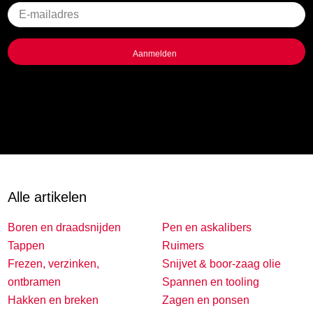
Geen
titel
Alle artikelen
Boren en draadsnijden
Pen en askalibers
Tappen
Ruimers
Frezen, verzinken,
Snijvet & boor-zaag olie
ontbramen
Spannen en tooling
Hakken en breken
Zagen en ponsen