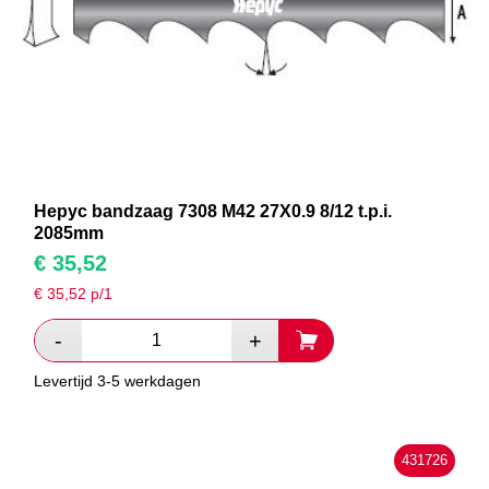
Hepyc bandzaag 7308 M42 27X0.9 8/12 t.p.i.
2085mm
€
35,52
€
35,52
p/1
Levertijd 3-5 werkdagen
431726