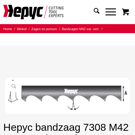
Home
/
Winkel
/
Zagen en ponsen
/
Bandzagen M42 var. vert.
/
Bandmaat 27.00x0.90
/
8/12 Tanden per inch
/
Hepyc bandzaag 7308 M42 27X0.9 8/12 t.p.i. 2980mm
Hepyc bandzaag 7308 M42