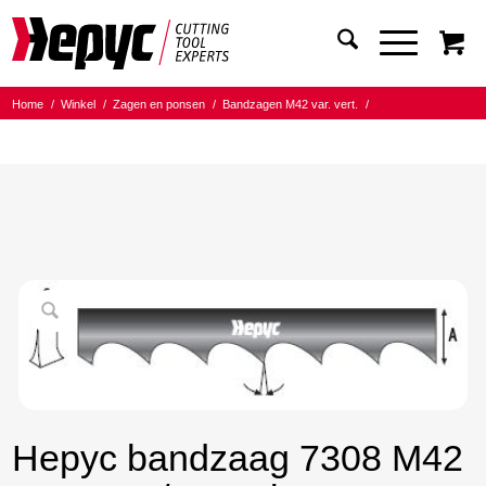
Home
/
Winkel
/
Zagen en ponsen
/
Bandzagen M42 var. vert.
/
Bandmaat 27.00x0.90
/
8/12 Tanden per inch
/
Hepyc bandzaag 7308 M42 27X0.9 8/12 t.p.i. 2620mm
Hepyc bandzaag 7308 M42