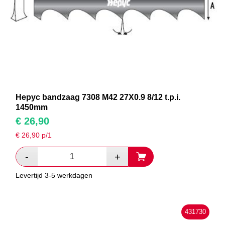
Hepyc bandzaag 7308 M42 27X0.9 8/12 t.p.i.
1450mm
€
26,90
€
26,90
p/1
Levertijd 3-5 werkdagen
431730