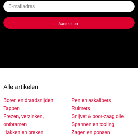
Geen
titel
Alle artikelen
Boren en draadsnijden
Pen en askalibers
Tappen
Ruimers
Frezen, verzinken,
Snijvet & boor-zaag olie
ontbramen
Spannen en tooling
Hakken en breken
Zagen en ponsen