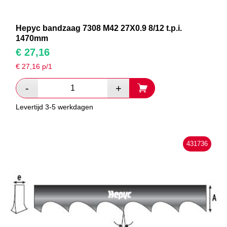
Hepyc bandzaag 7308 M42 27X0.9 8/12 t.p.i.
1470mm
€
27,16
€
27,16
p/1
Levertijd 3-5 werkdagen
431736