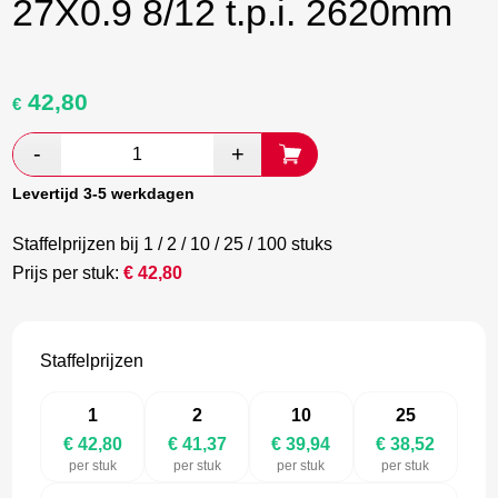
27X0.9 8/12 t.p.i. 2620mm
42,80
Oorspronkelijke
Huidige
€
prijs
prijs
was:
is:
€ 71,33.
€ 41,37.
Levertijd 3-5 werkdagen
Staffelprijzen bij 1 / 2 / 10 / 25 / 100 stuks
Prijs per stuk:
€
42,80
Staffelprijzen
1
2
10
25
€ 42,80
€ 41,37
€ 39,94
€ 38,52
per stuk
per stuk
per stuk
per stuk