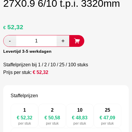
27X0.9 6/10 t.p.i. 3320mm
52,32
Oorspronkelijke
Huidige
€
prijs
prijs
was:
is:
€ 87,20.
€ 50,58.
Levertijd 3-5 werkdagen
Staffelprijzen bij 1 / 2 / 10 / 25 / 100 stuks
Prijs per stuk:
€
52,32
Staffelprijzen
1
2
10
25
€ 52,32
€ 50,58
€ 48,83
€ 47,09
per stuk
per stuk
per stuk
per stuk