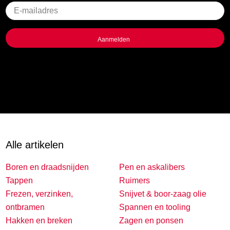
Geen
titel
Alle artikelen
Boren en draadsnijden
Pen en askalibers
Tappen
Ruimers
Frezen, verzinken,
Snijvet & boor-zaag olie
ontbramen
Spannen en tooling
Hakken en breken
Zagen en ponsen