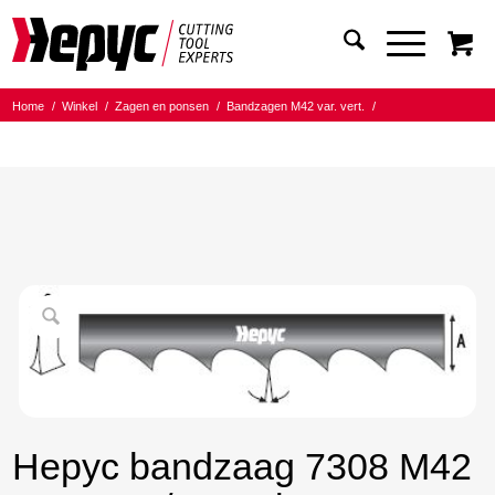
Home
/
Winkel
/
Zagen en ponsen
/
Bandzagen M42 var. vert.
/
Bandmaat 27.00x0.90
/
6/10 Tanden per inch
/
Hepyc bandzaag 7308 M42 27X0.9 6/10 t.p.i. 2765mm
Hepyc bandzaag 7308 M42