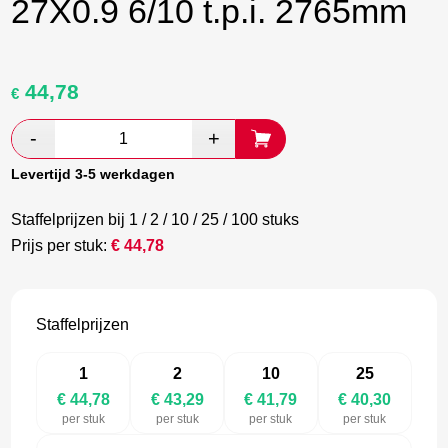
27X0.9 6/10 t.p.i. 2765mm
44,78
Oorspronkelijke
Huidige
€
prijs
prijs
was:
is:
€ 74,63.
€ 43,29.
Levertijd 3-5 werkdagen
Staffelprijzen bij 1 / 2 / 10 / 25 / 100 stuks
Prijs per stuk:
€
44,78
Staffelprijzen
1
2
10
25
€ 44,78
€ 43,29
€ 41,79
€ 40,30
per stuk
per stuk
per stuk
per stuk