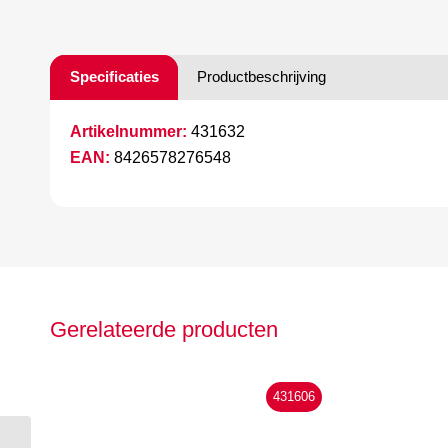
Specificaties
Productbeschrijving
Artikelnummer:
431632
EAN:
8426578276548
Gerelateerde producten
431606