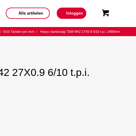
Alle artikelen
Inloggen
/
6/10 Tanden per inch
/
Hepyc bandzaag 7308 M42 27X0.9 6/10 t.p.i. 2480mm
 27X0.9 6/10 t.p.i.