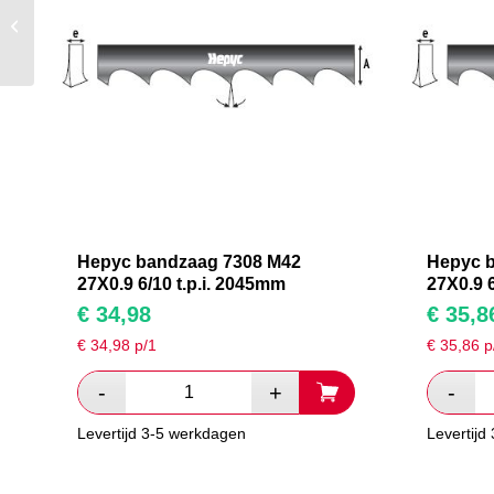
Hepyc bandzaag 7308
M42 27X0.9 6/10 t.p.i.
2470mm
Hepyc bandzaag 7308 M42
Hepyc 
27X0.9 6/10 t.p.i. 2045mm
27X0.9 6
€
34,98
€
35,8
€
34,98
p/1
€
35,86
p
Levertijd 3-5 werkdagen
Levertijd