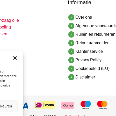
Informatie
Over ons
r-zaag olie
Algemene voorwaard
ooling
nsen
Ruilen en retourneren
Retour aanmelden
Klantenservice
Privacy Policy
Cookiebeleid (EU)
es om
men met deze
Disclaimer
site
bepaalde
rkeuren