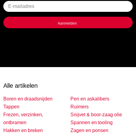
Geen
titel
Alle artikelen
Boren en draadsnijden
Pen en askalibers
Tappen
Ruimers
Frezen, verzinken,
Snijvet & boor-zaag olie
ontbramen
Spannen en tooling
Hakken en breken
Zagen en ponsen