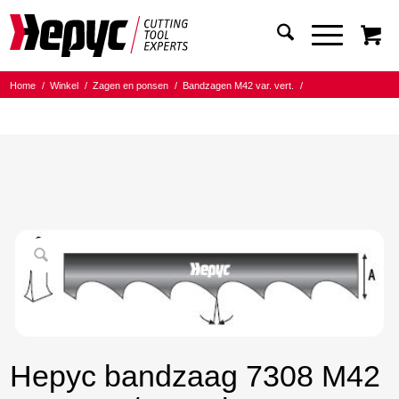
Home
/
Winkel
/
Zagen en ponsen
/
Bandzagen M42 var. vert.
/
Bandmaat 27.00x0.90
/
6/10 Tanden per inch
/
Hepyc bandzaag 7308 M42 27X0.9 6/10 t.p.i. 2422mm
Hepyc bandzaag 7308 M42