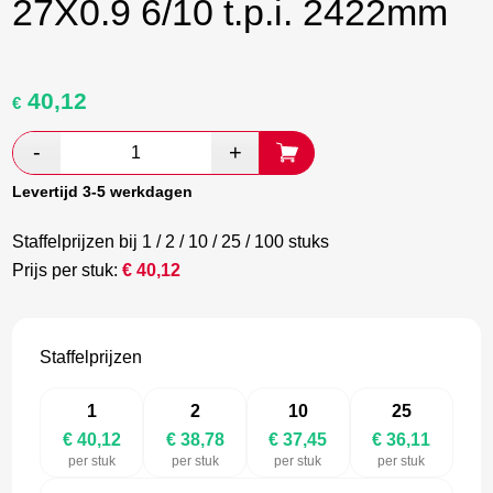
27X0.9 6/10 t.p.i. 2422mm
40,12
Oorspronkelijke
Huidige
€
prijs
prijs
was:
is:
€ 66,87.
€ 38,78.
Levertijd 3-5 werkdagen
Staffelprijzen bij 1 / 2 / 10 / 25 / 100 stuks
Prijs per stuk:
€
40,12
Staffelprijzen
1
2
10
25
€ 40,12
€ 38,78
€ 37,45
€ 36,11
per stuk
per stuk
per stuk
per stuk